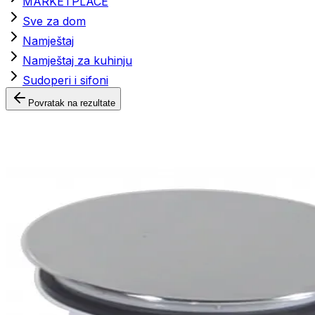
MARKETPLACE
Sve za dom
Namještaj
Namještaj za kuhinju
Sudoperi i sifoni
Povratak na rezultate