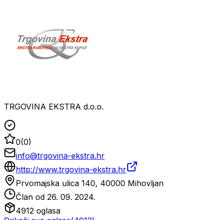
TRGOVINA EKSTRA d.o.o.
0
(
0
)
info@trgovina-ekstra.hr
http://www.trgovina-ekstra.hr
Prvomajska ulica 140, 40000 Mihovljan
Član od
26. 09. 2024.
4912
oglasa