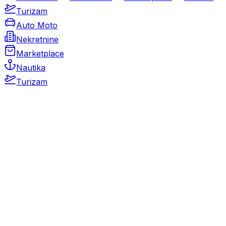
Turizam
Auto Moto
Nekretnine
Marketplace
Nautika
Turizam
Auto Moto
Rabljeni automobili
Novi automobili
Motocikli / motori
Gospodarska vozila
Rezervni dijelovi i oprema
Kamperi i kamp prikolice
Oldtimeri