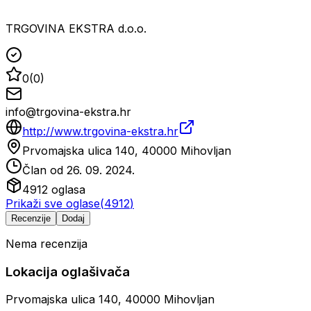
TRGOVINA EKSTRA d.o.o.
0
(
0
)
info@trgovina-ekstra.hr
http://www.trgovina-ekstra.hr
Prvomajska ulica 140, 40000 Mihovljan
Član od
26. 09. 2024.
4912
oglasa
Prikaži sve oglase
(
4912
)
Recenzije
Dodaj
Nema recenzija
Lokacija oglašivača
Prvomajska ulica 140, 40000 Mihovljan