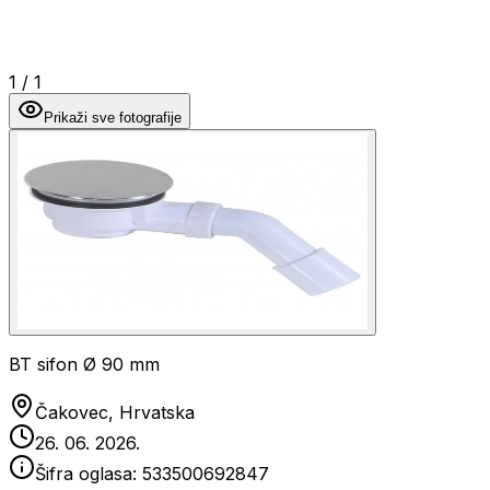
1
/
1
Prikaži sve fotografije
BT sifon Ø 90 mm
Čakovec, Hrvatska
26. 06. 2026.
Šifra oglasa:
533500692847