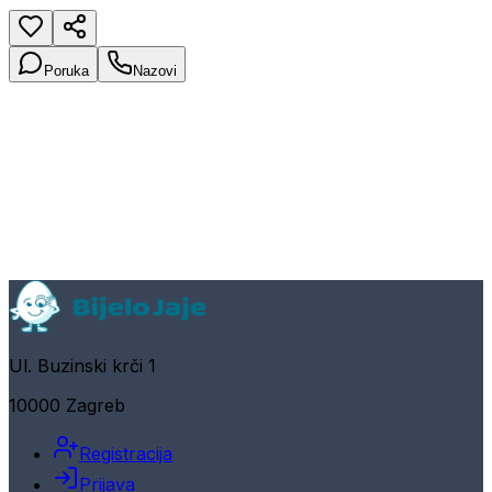
Poruka
Nazovi
Ul. Buzinski krči 1
10000 Zagreb
Registracija
Prijava