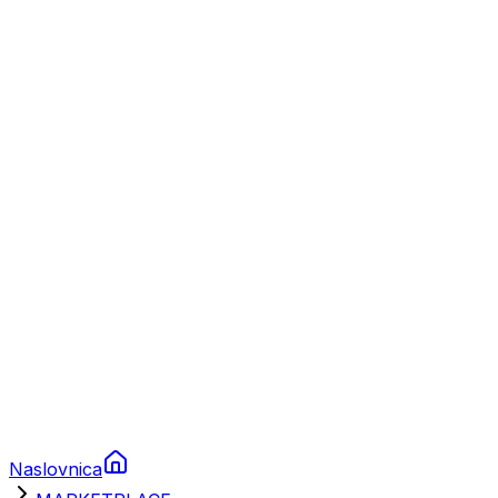
Nautika
Plovila
Charter
Prikolice za plovila
Brodski rezervni dijelovi
Nautička oprema
Brodski motori
Turizam
Apartmani
Sobe
Kuće za odmor
Aranžmani
Naslovnica