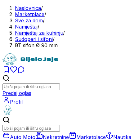
Naslovnica
/
Marketplace
/
Sve za dom
/
Namještaj
/
Namještaj za kuhinju
/
Sudoperi i sifoni
/
BT sifon Ø 90 mm
Predaj oglas
Profil
Auto Moto
Nekretnine
Marketplace
Nautika