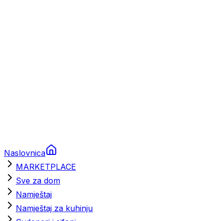
Brodski rezervni dijelovi
Nautička oprema
Brodski motori
Turizam
Apartmani
Sobe
Kuće za odmor
Aranžmani
Naslovnica
MARKETPLACE
Sve za dom
Namještaj
Namještaj za kuhinju