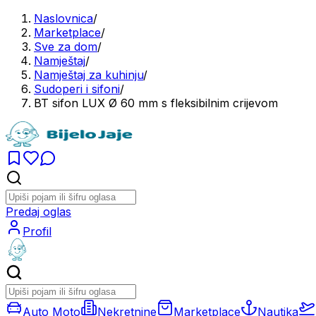
Naslovnica
/
Marketplace
/
Sve za dom
/
Namještaj
/
Namještaj za kuhinju
/
Sudoperi i sifoni
/
BT sifon LUX Ø 60 mm s fleksibilnim crijevom
Predaj oglas
Profil
Auto Moto
Nekretnine
Marketplace
Nautika