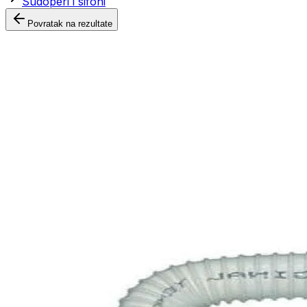
Sudoperi i sifoni
Povratak na rezultate