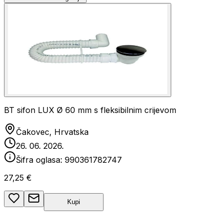
BT sifon LUX Ø 60 mm s fleksibilnim crijevom
Čakovec, Hrvatska
26. 06. 2026.
Šifra oglasa:
990361782747
27,25 €
Kupi