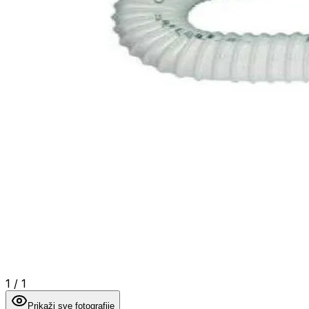
1
/
1
Prikaži sve fotografije