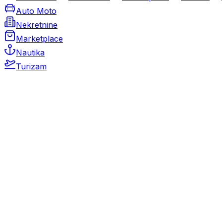
Auto Moto
Nekretnine
Marketplace
Nautika
Turizam
Auto Moto
Rabljeni automobili
Novi automobili
Motocikli / motori
Gospodarska vozila
Rezervni dijelovi i oprema
Kamperi i kamp prikolice
Oldtimeri
Karambolirani automobili