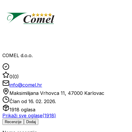
COMEL d.o.o.
0
(
0
)
info@comel.hr
Maksimilijana Vrhovca 11, 47000 Karlovac
Član od
16. 02. 2026.
1918
oglasa
Prikaži sve oglase
(
1918
)
Recenzije
Dodaj