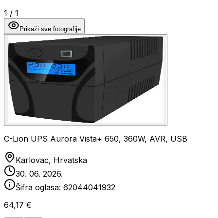
1
/
1
Prikaži sve fotografije
C-Lion UPS Aurora Vista+ 650, 360W, AVR, USB
Karlovac, Hrvatska
30. 06. 2026.
Šifra oglasa:
62044041932
64,17 €