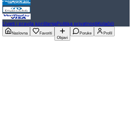
Uvjeti i pravila korištenja
Politika privatnosti
Kolačići
Naslovna
Favoriti
Poruke
Profil
Objavi