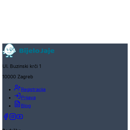
Ul. Buzinski krči 1
10000 Zagreb
Registracija
Prijava
Blog