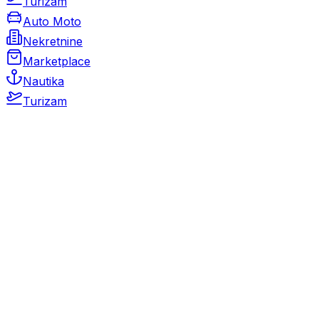
Turizam
Auto Moto
Nekretnine
Marketplace
Nautika
Turizam
Auto Moto
Rabljeni automobili
Novi automobili
Motocikli / motori
Gospodarska vozila
Rezervni dijelovi i oprema
Kamperi i kamp prikolice
Oldtimeri
Karambolirani automobili