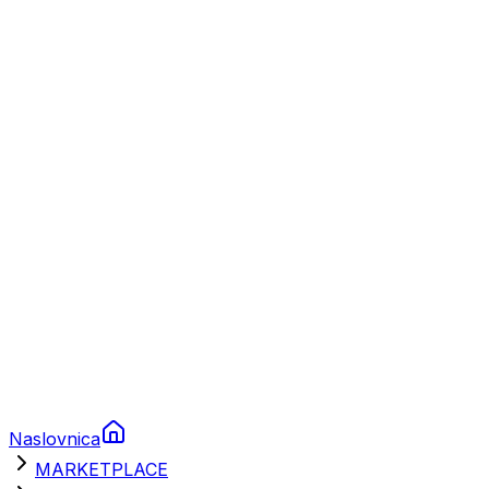
Plovila
Charter
Prikolice za plovila
Brodski rezervni dijelovi
Nautička oprema
Brodski motori
Turizam
Apartmani
Sobe
Kuće za odmor
Aranžmani
Naslovnica
MARKETPLACE