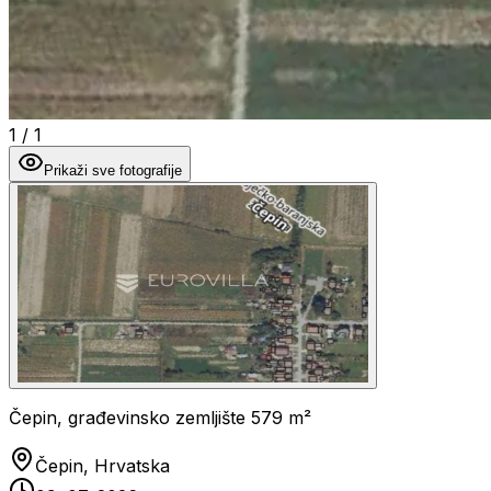
1
/
1
Prikaži sve fotografije
Čepin, građevinsko zemljište 579 m²
Čepin, Hrvatska