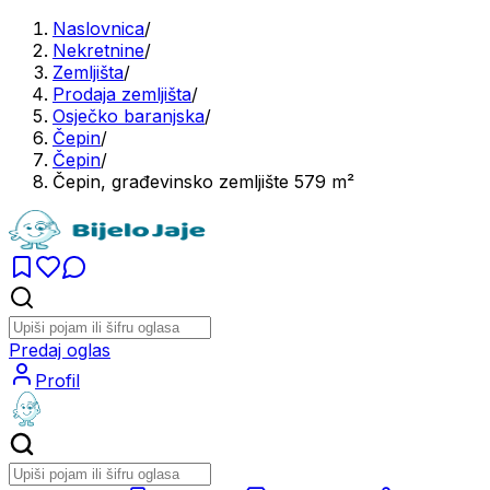
Naslovnica
/
Nekretnine
/
Zemljišta
/
Prodaja zemljišta
/
Osječko baranjska
/
Čepin
/
Čepin
/
Čepin, građevinsko zemljište 579 m²
Predaj oglas
Profil