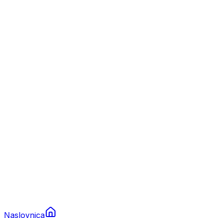
Nautika
Plovila
Charter
Prikolice za plovila
Brodski rezervni dijelovi
Nautička oprema
Brodski motori
Turizam
Apartmani
Sobe
Kuće za odmor
Aranžmani
Naslovnica