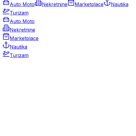
Auto Moto
Nekretnine
Marketplace
Nautika
Turizam
Auto Moto
Nekretnine
Marketplace
Nautika
Turizam
Auto Moto
Rabljeni automobili
Novi automobili
Motocikli / motori
Gospodarska vozila
Rezervni dijelovi i oprema
Kamperi i kamp prikolice