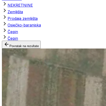
NEKRETNINE
Zemljišta
Prodaja zemljišta
Osječko-baranjska
Čepin
Čepin
Povratak na rezultate