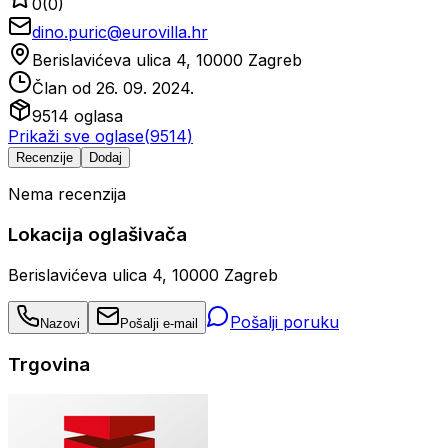
0
(
0
)
dino.puric@eurovilla.hr
Berislavićeva ulica 4, 10000 Zagreb
Član od
26. 09. 2024.
9514
oglasa
Prikaži sve oglase
(
9514
)
Recenzije
Dodaj
Nema recenzija
Lokacija oglašivača
Berislavićeva ulica 4, 10000 Zagreb
Pošalji poruku
Nazovi
Pošalji e-mail
Trgovina