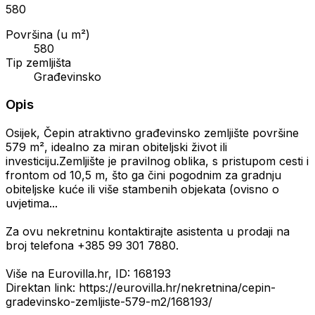
580
Površina (u m²)
580
Tip zemljišta
Građevinsko
Opis
Osijek, Čepin atraktivno građevinsko zemljište površine
579 m², idealno za miran obiteljski život ili
investiciju.Zemljište je pravilnog oblika, s pristupom cesti i
frontom od 10,5 m, što ga čini pogodnim za gradnju
obiteljske kuće ili više stambenih objekata (ovisno o
uvjetima...
Za ovu nekretninu kontaktirajte asistenta u prodaji na
broj telefona +385 99 301 7880.
Više na Eurovilla.hr, ID: 168193
Direktan link: https://eurovilla.hr/nekretnina/cepin-
gradevinsko-zemljiste-579-m2/168193/