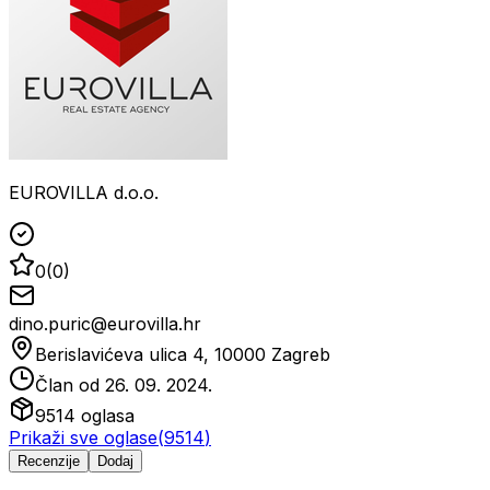
EUROVILLA d.o.o.
0
(
0
)
dino.puric@eurovilla.hr
Berislavićeva ulica 4, 10000 Zagreb
Član od
26. 09. 2024.
9514
oglasa
Prikaži sve oglase
(
9514
)
Recenzije
Dodaj