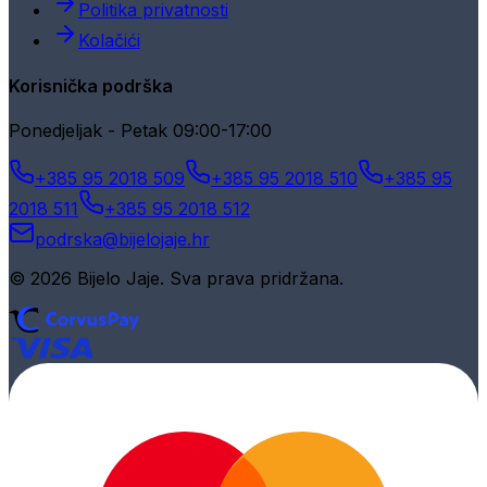
Politika privatnosti
Kolačići
Korisnička podrška
Ponedjeljak - Petak 09:00-17:00
+385 95 2018 509
+385 95 2018 510
+385 95
2018 511
+385 95 2018 512
podrska@bijelojaje.hr
© 2026 Bijelo Jaje. Sva prava pridržana.