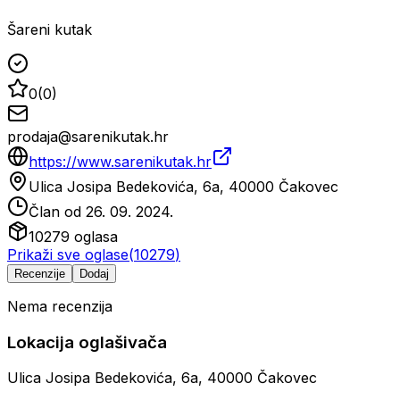
Šareni kutak
0
(
0
)
prodaja@sarenikutak.hr
https://www.sarenikutak.hr
Ulica Josipa Bedekovića, 6a, 40000 Čakovec
Član od
26. 09. 2024.
10279
oglasa
Prikaži sve oglase
(
10279
)
Recenzije
Dodaj
Nema recenzija
Lokacija oglašivača
Ulica Josipa Bedekovića, 6a, 40000 Čakovec