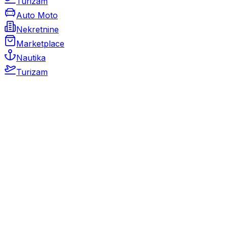
Turizam
Auto Moto
Nekretnine
Marketplace
Nautika
Turizam
Auto Moto
Rabljeni automobili
Novi automobili
Motocikli / motori
Gospodarska vozila
Rezervni dijelovi i oprema
Kamperi i kamp prikolice
Oldtimeri
Karambolirani automobili