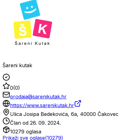
Šareni kutak
0
(
0
)
prodaja@sarenikutak.hr
https://www.sarenikutak.hr
Ulica Josipa Bedekovića, 6a, 40000 Čakovec
Član od
26. 09. 2024.
10279
oglasa
Prikaži sve oglase
(
10279
)