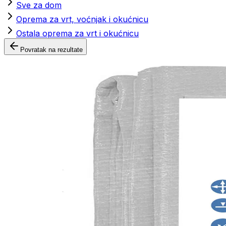
Sve za dom
Oprema za vrt, voćnjak i okućnicu
Ostala oprema za vrt i okućnicu
Povratak na rezultate