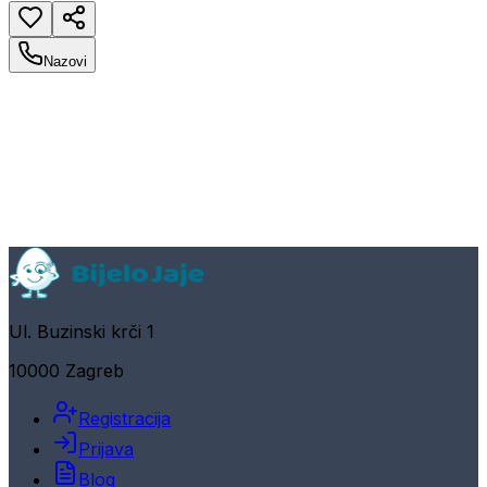
Nazovi
Ul. Buzinski krči 1
10000 Zagreb
Registracija
Prijava
Blog