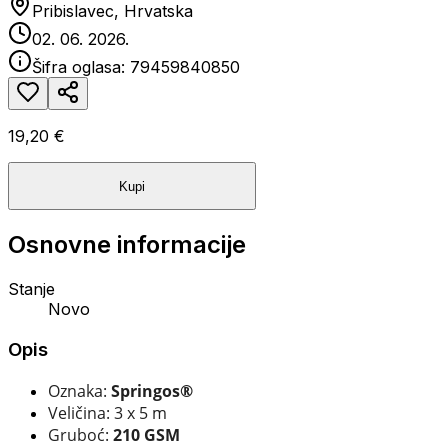
Pribislavec, Hrvatska
02. 06. 2026.
Šifra oglasa:
79459840850
19,20 €
Kupi
Osnovne informacije
Stanje
Novo
Opis
Oznaka:
Springos®
Veličina: 3 x 5 m
Gruboć:
210 GSM