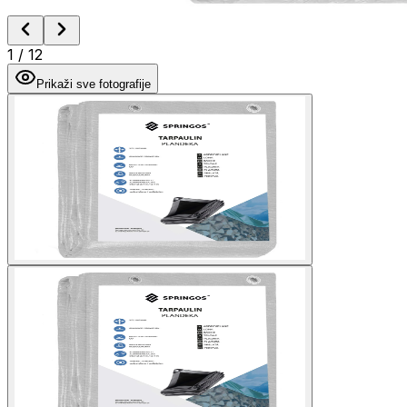
1
/
12
Prikaži sve fotografije