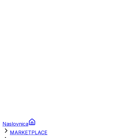
Plovila
Charter
Prikolice za plovila
Brodski rezervni dijelovi
Nautička oprema
Brodski motori
Turizam
Apartmani
Sobe
Kuće za odmor
Aranžmani
Naslovnica
MARKETPLACE