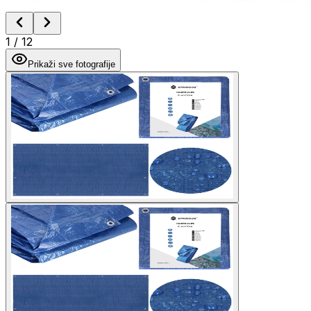
1
/
12
Prikaži sve fotografije