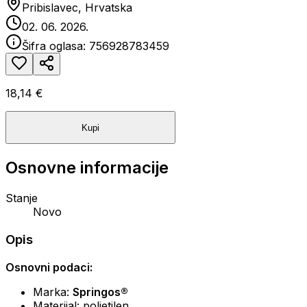
Pribislavec, Hrvatska
02. 06. 2026.
Šifra oglasa:
756928783459
18,14 €
Kupi
Osnovne informacije
Stanje
Novo
Opis
Osnovni podaci:
Marka:
Springos®
Materijal: polietilen