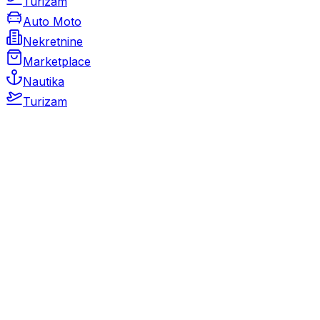
Turizam
Auto Moto
Nekretnine
Marketplace
Nautika
Turizam
Auto Moto
Rabljeni automobili
Novi automobili
Motocikli / motori
Gospodarska vozila
Rezervni dijelovi i oprema
Kamperi i kamp prikolice
Oldtimeri
Karambolirani automobili