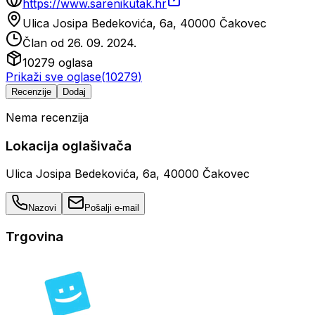
https://www.sarenikutak.hr
Ulica Josipa Bedekovića, 6a, 40000 Čakovec
Član od
26. 09. 2024.
10279
oglasa
Prikaži sve oglase
(
10279
)
Recenzije
Dodaj
Nema recenzija
Lokacija oglašivača
Ulica Josipa Bedekovića, 6a, 40000 Čakovec
Nazovi
Pošalji e-mail
Trgovina