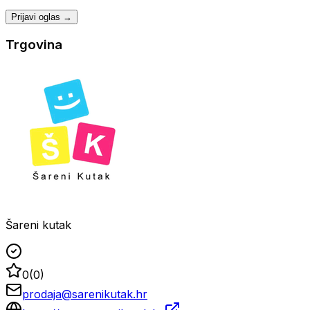
Prijavi oglas →
Trgovina
Šareni kutak
0
(
0
)
prodaja@sarenikutak.hr