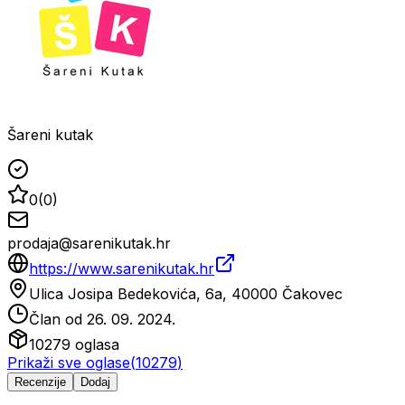
Šareni kutak
0
(
0
)
prodaja@sarenikutak.hr
https://www.sarenikutak.hr
Ulica Josipa Bedekovića, 6a, 40000 Čakovec
Član od
26. 09. 2024.
10279
oglasa
Prikaži sve oglase
(
10279
)
Recenzije
Dodaj