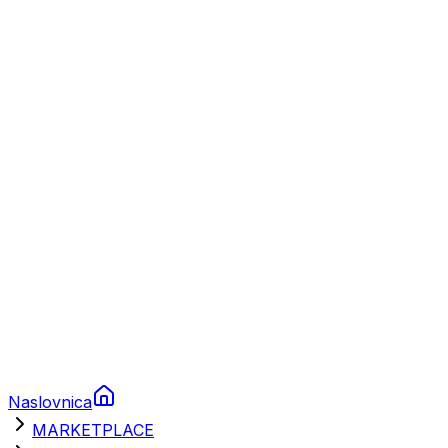
Plovila
Charter
Prikolice za plovila
Brodski rezervni dijelovi
Nautička oprema
Brodski motori
Turizam
Apartmani
Sobe
Kuće za odmor
Aranžmani
Naslovnica
MARKETPLACE