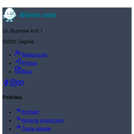
Ul. Buzinski krči 1
10000 Zagreb
Registracija
Prijava
Blog
Podrška
Kontakt
Korisne poveznice
Česta pitanja