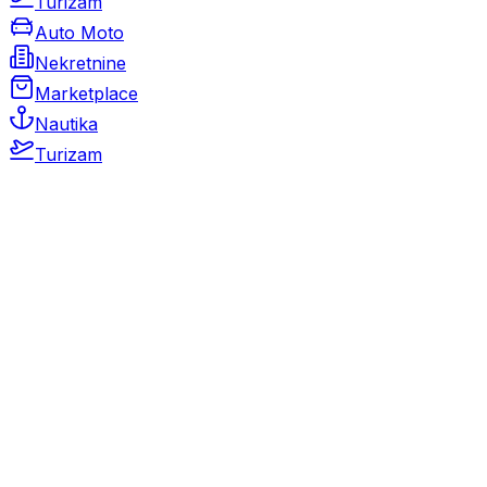
Turizam
Auto Moto
Nekretnine
Marketplace
Nautika
Turizam
Auto Moto
Rabljeni automobili
Novi automobili
Motocikli / motori
Gospodarska vozila
Rezervni dijelovi i oprema
Kamperi i kamp prikolice
Oldtimeri
Karambolirani automobili