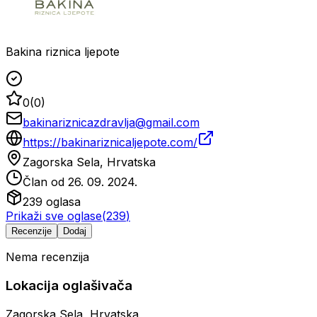
Bakina riznica ljepote
0
(
0
)
bakinariznicazdravlja@gmail.com
https://bakinariznicaljepote.com/
Zagorska Sela, Hrvatska
Član od
26. 09. 2024.
239
oglasa
Prikaži sve oglase
(
239
)
Recenzije
Dodaj
Nema recenzija
Lokacija oglašivača
Zagorska Sela, Hrvatska