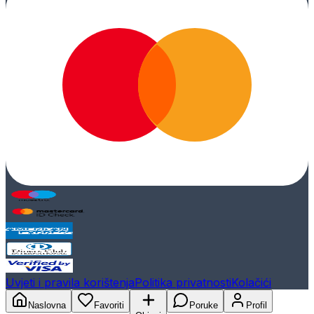
Uvjeti i pravila korištenja
Politika privatnosti
Kolačići
Naslovna
Favoriti
Poruke
Profil