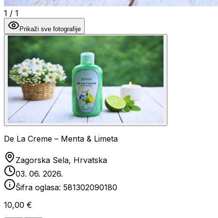
1
/
1
Prikaži sve fotografije
De La Creme – Menta & Limeta
Zagorska Sela, Hrvatska
03. 06. 2026.
Šifra oglasa:
581302090180
10,00 €