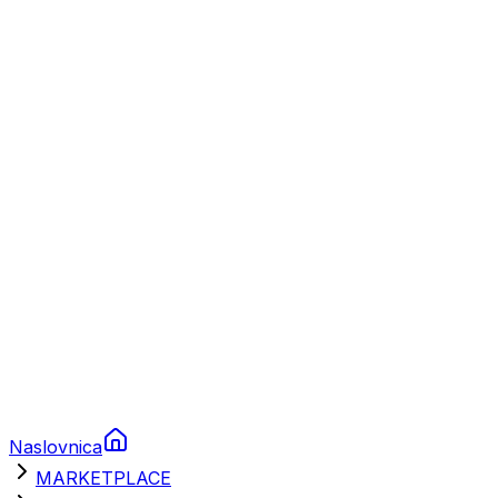
Plovila
Charter
Prikolice za plovila
Brodski rezervni dijelovi
Nautička oprema
Brodski motori
Turizam
Apartmani
Sobe
Kuće za odmor
Aranžmani
Naslovnica
MARKETPLACE