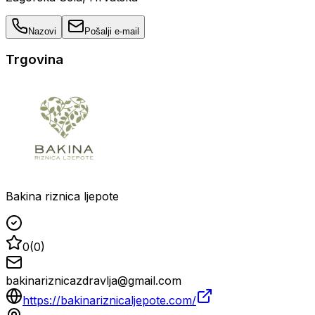
Nazovi
Pošalji e-mail
Trgovina
Bakina riznica ljepote
0
(
0
)
bakinariznicazdravlja@gmail.com
https://bakinariznicaljepote.com/