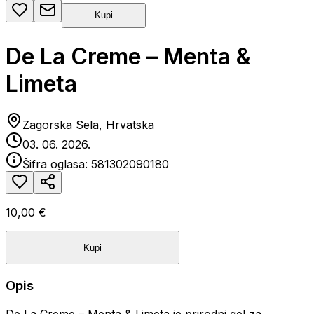
Kupi
De La Creme – Menta &
Limeta
Zagorska Sela, Hrvatska
03. 06. 2026.
Šifra oglasa:
581302090180
10,00 €
Kupi
Opis
De La Creme – Menta & Limeta je prirodni gel za