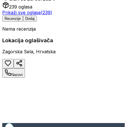
239
oglasa
Prikaži sve oglase
(
239
)
Recenzije
Dodaj
Nema recenzija
Lokacija oglašivača
Zagorska Sela, Hrvatska
Nazovi