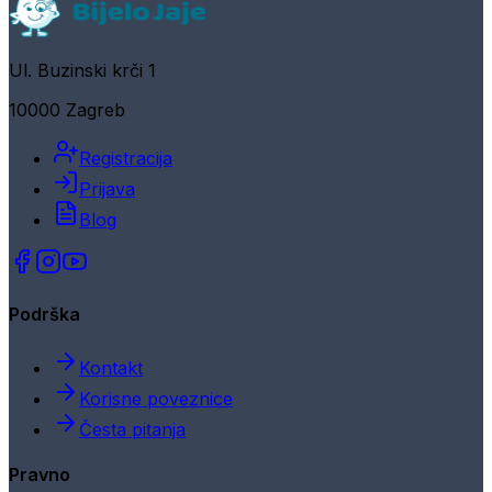
Ul. Buzinski krči 1
10000 Zagreb
Registracija
Prijava
Blog
Podrška
Kontakt
Korisne poveznice
Česta pitanja
Pravno