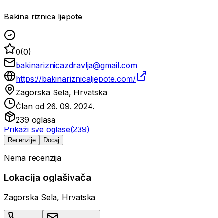
Bakina riznica ljepote
0
(
0
)
bakinariznicazdravlja@gmail.com
https://bakinariznicaljepote.com/
Zagorska Sela, Hrvatska
Član od
26. 09. 2024.
239
oglasa
Prikaži sve oglase
(
239
)
Recenzije
Dodaj
Nema recenzija
Lokacija oglašivača
Zagorska Sela, Hrvatska