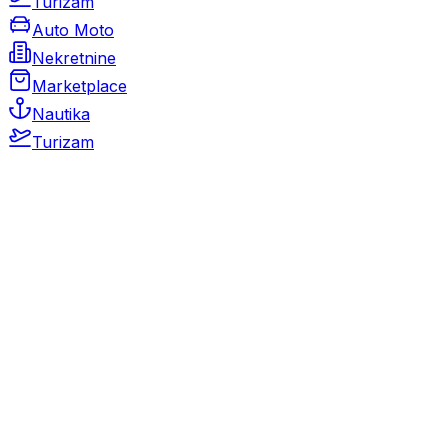
Turizam
Auto Moto
Nekretnine
Marketplace
Nautika
Turizam
Auto Moto
Rabljeni automobili
Novi automobili
Motocikli / motori
Gospodarska vozila
Rezervni dijelovi i oprema
Kamperi i kamp prikolice
Oldtimeri
Karambolirani automobili