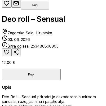
Kupi
Deo roll – Sensual
Zagorska Sela, Hrvatska
03. 06. 2026.
Šifra oglasa:
253486890903
12,00 €
Kupi
Opis
Deo Roll – Sensual prirodni je dezodorans s mirisom
sandala, ruže, jasmina i patchoulija.