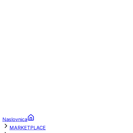
Plovila
Charter
Prikolice za plovila
Brodski rezervni dijelovi
Nautička oprema
Brodski motori
Turizam
Apartmani
Sobe
Kuće za odmor
Aranžmani
Naslovnica
MARKETPLACE