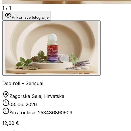
1
/
1
Prikaži sve fotografije
Deo roll – Sensual
Zagorska Sela, Hrvatska
03. 06. 2026.
Šifra oglasa:
253486890903
12,00 €