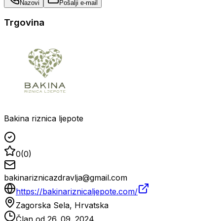
Nazovi
Pošalji e-mail
Trgovina
Bakina riznica ljepote
0
(
0
)
bakinariznicazdravlja@gmail.com
https://bakinariznicaljepote.com/
Zagorska Sela, Hrvatska
Član od
26. 09. 2024.