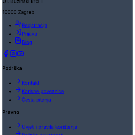
Ul. Buzinski krči 1
10000 Zagreb
Registracija
Prijava
Blog
Podrška
Kontakt
Korisne poveznice
Česta pitanja
Pravno
Uvjeti i pravila korištenja