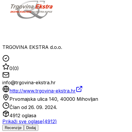
TRGOVINA EKSTRA d.o.o.
0
(
0
)
info@trgovina-ekstra.hr
http://www.trgovina-ekstra.hr
Prvomajska ulica 140, 40000 Mihovljan
Član od
26. 09. 2024.
4912
oglasa
Prikaži sve oglase
(
4912
)
Recenzije
Dodaj