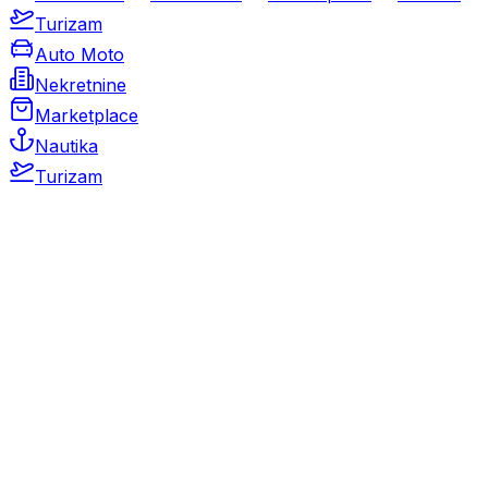
Turizam
Auto Moto
Nekretnine
Marketplace
Nautika
Turizam
Auto Moto
Rabljeni automobili
Novi automobili
Motocikli / motori
Gospodarska vozila
Rezervni dijelovi i oprema
Kamperi i kamp prikolice
Oldtimeri