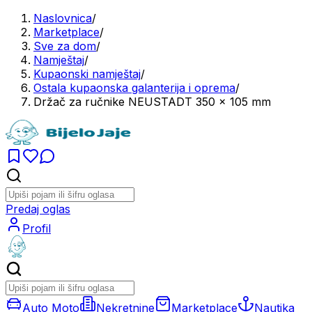
Naslovnica
/
Marketplace
/
Sve za dom
/
Namještaj
/
Kupaonski namještaj
/
Ostala kupaonska galanterija i oprema
/
Držač za ručnike NEUSTADT 350 x 105 mm
Predaj oglas
Profil
Auto Moto
Nekretnine
Marketplace
Nautika