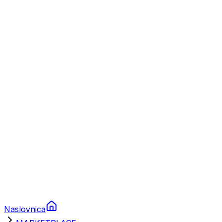
Nautika
Plovila
Charter
Prikolice za plovila
Brodski rezervni dijelovi
Nautička oprema
Brodski motori
Turizam
Apartmani
Sobe
Kuće za odmor
Aranžmani
Naslovnica