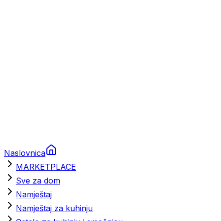
Brodski rezervni dijelovi
Nautička oprema
Brodski motori
Turizam
Apartmani
Sobe
Kuće za odmor
Aranžmani
Naslovnica
MARKETPLACE
Sve za dom
Namještaj
Namještaj za kuhinju