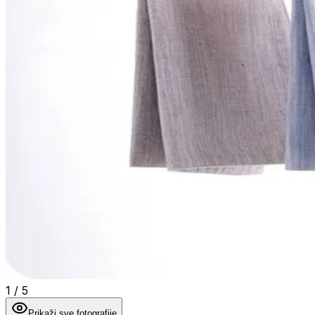
1
/
5
Prikaži sve fotografije