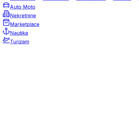
Auto Moto
Nekretnine
Marketplace
Nautika
Turizam
Auto Moto
Rabljeni automobili
Novi automobili
Motocikli / motori
Gospodarska vozila
Rezervni dijelovi i oprema
Kamperi i kamp prikolice
Oldtimeri
Karambolirani automobili