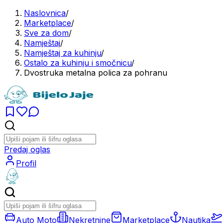
Naslovnica
/
Marketplace
/
Sve za dom
/
Namještaj
/
Namještaj za kuhinju
/
Ostalo za kuhinju i smočnicu
/
Dvostruka metalna polica za pohranu
Predaj oglas
Profil
Auto Moto
Nekretnine
Marketplace
Nautika