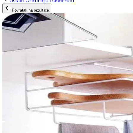
Ostalo za kuhinju i smočnicu
Povratak na rezultate