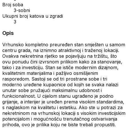
Broj soba
3-sobni
Ukupni broj katova u zgradi
3
Opis
Vrhunsko kompletno preuređen stan smješten u samom
centru grada, na iznimno atraktivnoj i traženoj lokaciji.
Ovakva nekretnina rijetko se pojavljuju na tržištu, što
ovu ponudu čini izvrsnom prilikom kako za stanovanje,
tako i za investiciju. Stan se ističe modernim dizajnom,
kvalitetnim materijalima i pažljivo osmišljenim
rasporedom. Sastoji se od tri prostrane sobe i tri
moderno uređene kupaonice od kojih se svaka nalazi
unutar sobe pružajući maksimalnu udobnost i
funkcionalnost. U cijelom stanu ugrađeno je podno
grijanje, a interijer je uređen prema visokim standardima,
s naglaskom na kvalitetu i estetiku. Ako ste u potrazi za
nekretninom na vrhunskoj lokaciji s visokim investicijskim
potencijalom i mogućnošću trenutačnog ostvarivanja
prihoda, ovo je prilika koju ne biste trebali propustiti.