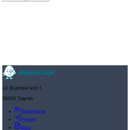
Ul. Buzinski krči 1
10000 Zagreb
Registracija
Prijava
Blog