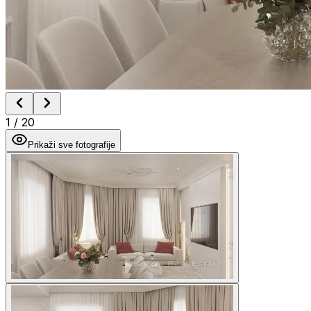
1
/
20
Prikaži sve fotografije