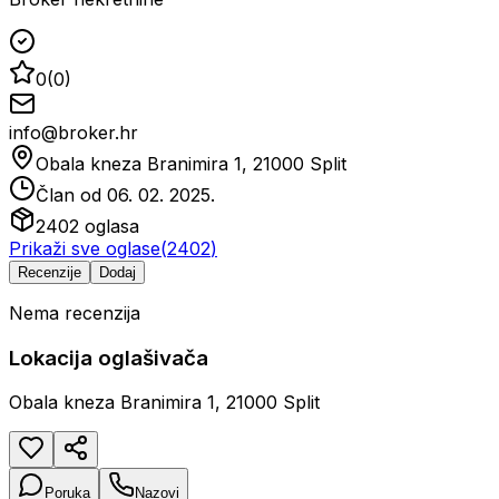
0
(
0
)
info@broker.hr
Obala kneza Branimira 1, 21000 Split
Član od
06. 02. 2025.
2402
oglasa
Prikaži sve oglase
(
2402
)
Recenzije
Dodaj
Nema recenzija
Lokacija oglašivača
Obala kneza Branimira 1, 21000 Split
Poruka
Nazovi