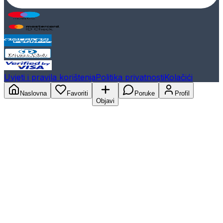
Uvjeti i pravila korištenja
Politika privatnosti
Kolačići
Naslovna
Favoriti
Poruke
Profil
Objavi