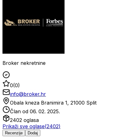
Broker nekretnine
0
(
0
)
info@broker.hr
Obala kneza Branimira 1, 21000 Split
Član od
06. 02. 2025.
2402
oglasa
Prikaži sve oglase
(
2402
)
Recenzije
Dodaj