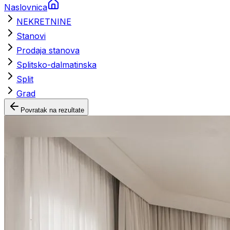
Naslovnica
NEKRETNINE
Stanovi
Prodaja stanova
Splitsko-dalmatinska
Split
Grad
Povratak na rezultate