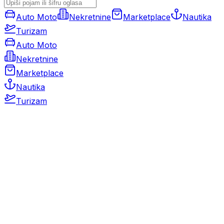
Auto Moto
Nekretnine
Marketplace
Nautika
Turizam
Auto Moto
Nekretnine
Marketplace
Nautika
Turizam
Auto Moto
Rabljeni automobili
Novi automobili
Motocikli / motori
Gospodarska vozila
Rezervni dijelovi i oprema
Kamperi i kamp prikolice