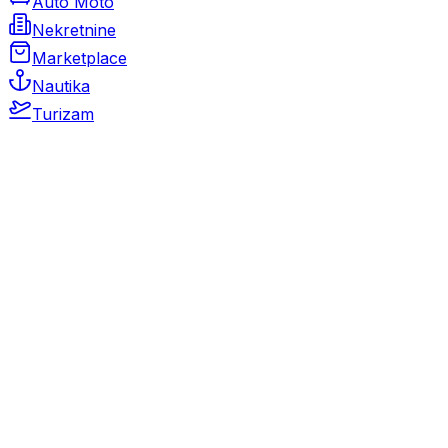
Auto Moto
Nekretnine
Marketplace
Nautika
Turizam
Auto Moto
Rabljeni automobili
Novi automobili
Motocikli / motori
Gospodarska vozila
Rezervni dijelovi i oprema
Kamperi i kamp prikolice
Oldtimeri
Karambolirani automobili