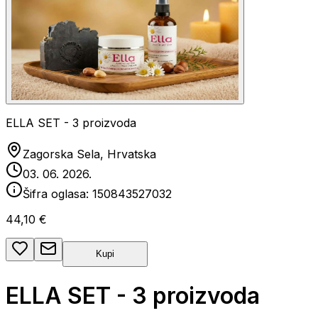
ELLA SET - 3 proizvoda
Zagorska Sela, Hrvatska
03. 06. 2026.
Šifra oglasa:
150843527032
44,10 €
Kupi
ELLA SET - 3 proizvoda