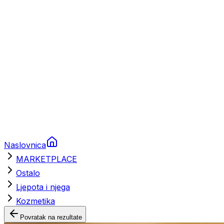
Brodski rezervni dijelovi
Nautička oprema
Brodski motori
Turizam
Apartmani
Sobe
Kuće za odmor
Aranžmani
Naslovnica
MARKETPLACE
Ostalo
Ljepota i njega
Kozmetika
Povratak na rezultate