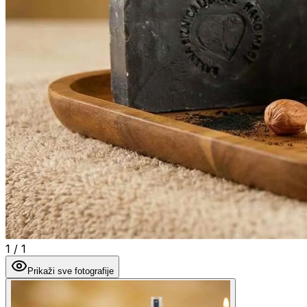
1
/
1
Prikaži sve fotografije