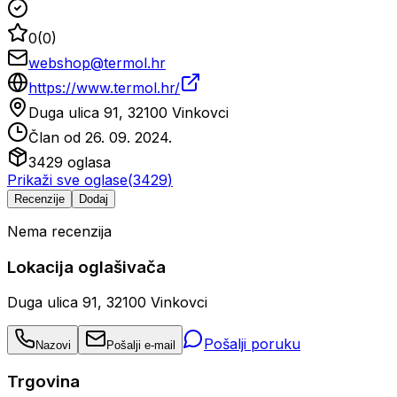
0
(
0
)
webshop@termol.hr
https://www.termol.hr/
Duga ulica 91, 32100 Vinkovci
Član od
26. 09. 2024.
3429
oglasa
Prikaži sve oglase
(
3429
)
Recenzije
Dodaj
Nema recenzija
Lokacija oglašivača
Duga ulica 91, 32100 Vinkovci
Pošalji poruku
Nazovi
Pošalji e-mail
Trgovina