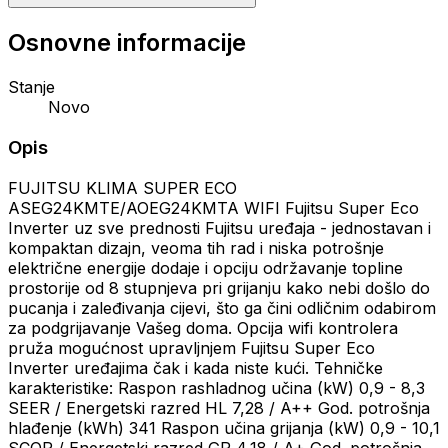
Osnovne informacije
Stanje
Novo
Opis
FUJITSU KLIMA SUPER ECO
ASEG24KMTE/AOEG24KMTA WIFI Fujitsu Super Eco
Inverter uz sve prednosti Fujitsu uređaja - jednostavan i
kompaktan dizajn, veoma tih rad i niska potrošnje
električne energije dodaje i opciju održavanje topline
prostorije od 8 stupnjeva pri grijanju kako nebi došlo do
pucanja i zaleđivanja cijevi, što ga čini odličnim odabirom
za podgrijavanje Vašeg doma. Opcija wifi kontrolera
pruža mogućnost upravljnjem Fujitsu Super Eco
Inverter uređajima čak i kada niste kući. Tehničke
karakteristike: Raspon rashladnog učina (kW) 0,9 - 8,3
SEER / Energetski razred HL 7,28 / A++ God. potrošnja
hlađenje (kWh) 341 Raspon učina grijanja (kW) 0,9 - 10,1
SCOP / Energetski razred GR 4,18 / A+ God. potrošnja