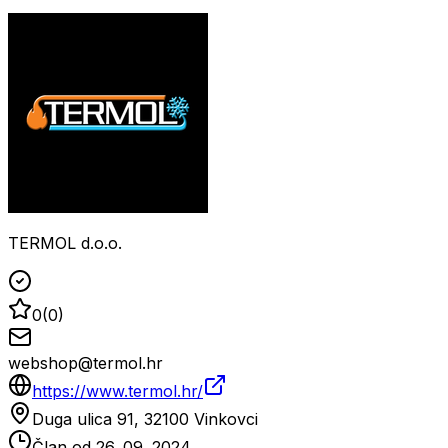
TERMOL d.o.o.
0
(
0
)
webshop@termol.hr
https://www.termol.hr/
Duga ulica 91, 32100 Vinkovci
Član od
26. 09. 2024.