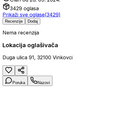
3429
oglasa
Prikaži sve oglase
(
3429
)
Recenzije
Dodaj
Nema recenzija
Lokacija oglašivača
Duga ulica 91, 32100 Vinkovci
Poruka
Nazovi