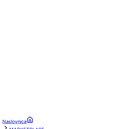
Nautika
Plovila
Charter
Prikolice za plovila
Brodski rezervni dijelovi
Nautička oprema
Brodski motori
Turizam
Apartmani
Sobe
Kuće za odmor
Aranžmani
Naslovnica