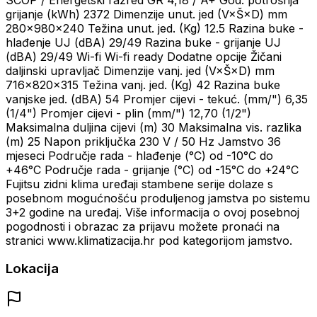
grijanje (kWh) 2372 Dimenzije unut. jed (V×Š×D) mm
280×980×240 Težina unut. jed. (Kg) 12.5 Razina buke -
hlađenje UJ (dBA) 29/49 Razina buke - grijanje UJ
(dBA) 29/49 Wi-fi Wi-fi ready Dodatne opcije Žičani
daljinski upravljač Dimenzije vanj. jed (V×Š×D) mm
716×820×315 Težina vanj. jed. (Kg) 42 Razina buke
vanjske jed. (dBA) 54 Promjer cijevi - tekuć. (mm/") 6,35
(1/4") Promjer cijevi - plin (mm/") 12,70 (1/2")
Maksimalna duljina cijevi (m) 30 Maksimalna vis. razlika
(m) 25 Napon priključka 230 V / 50 Hz Jamstvo 36
mjeseci Područje rada - hlađenje (°C) od -10°C do
+46°C Područje rada - grijanje (°C) od -15°C do +24°C
Fujitsu zidni klima uređaji stambene serije dolaze s
posebnom mogućnošću produljenog jamstva po sistemu
3+2 godine na uređaj. Više informacija o ovoj posebnoj
pogodnosti i obrazac za prijavu možete pronaći na
stranici www.klimatizacija.hr pod kategorijom jamstvo.
Lokacija