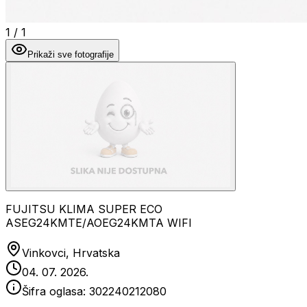
1
/
1
Prikaži sve fotografije
FUJITSU KLIMA SUPER ECO
ASEG24KMTE/AOEG24KMTA WIFI
Vinkovci, Hrvatska
04. 07. 2026.
Šifra oglasa:
302240212080