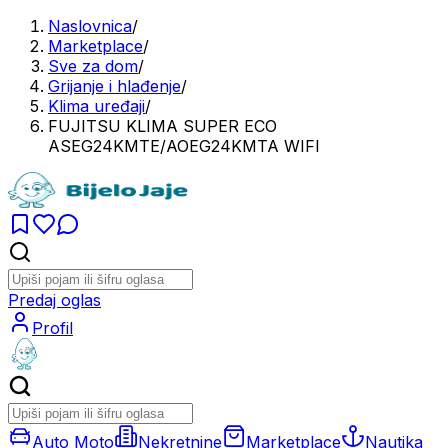
Naslovnica
/
Marketplace
/
Sve za dom
/
Grijanje i hlađenje
/
Klima uređaji
/
FUJITSU KLIMA SUPER ECO
ASEG24KMTE/AOEG24KMTA WIFI
Predaj oglas
Profil
Auto Moto
Nekretnine
Marketplace
Nautika