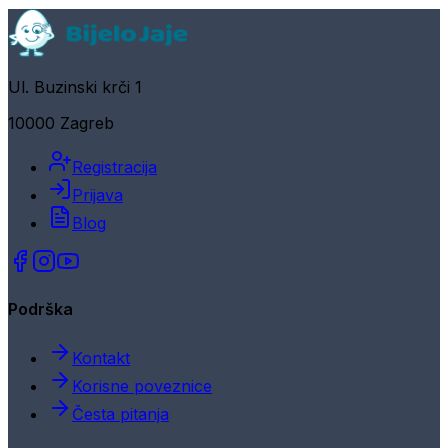
Ul. Buzinski krči 1
10000 Zagreb
Registracija
Prijava
Blog
Podrška
Kontakt
Korisne poveznice
Česta pitanja