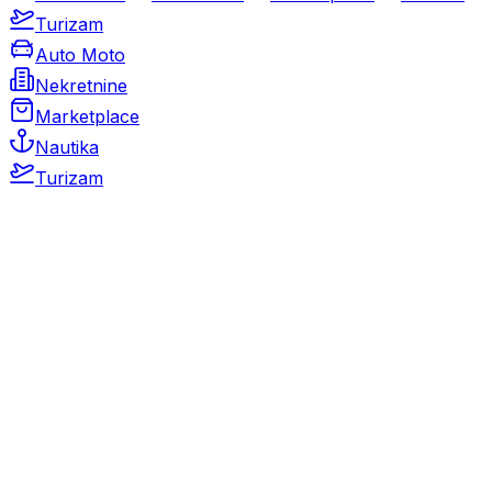
Turizam
Auto Moto
Nekretnine
Marketplace
Nautika
Turizam
Auto Moto
Rabljeni automobili
Novi automobili
Motocikli / motori
Gospodarska vozila
Rezervni dijelovi i oprema
Kamperi i kamp prikolice
Oldtimeri