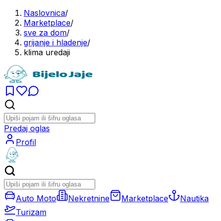
Naslovnica
/
Marketplace
/
sve za dom
/
grijanje i hladenje
/
klima uredaji
Predaj oglas
Profil
Auto Moto
Nekretnine
Marketplace
Nautika
Turizam