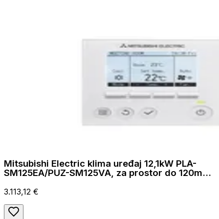
Mitsubishi Electric klima uređaj 12,1kW PLA-
SM125EA/PUZ-SM125VA, za prostor do 120m2,
A++ energetska klasa
3.113,12 €