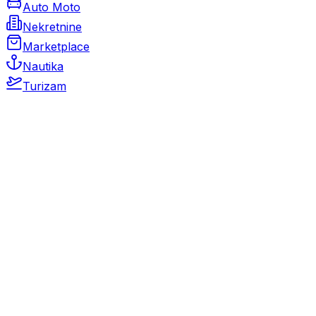
Auto Moto
Nekretnine
Marketplace
Nautika
Turizam
Auto Moto
Rabljeni automobili
Novi automobili
Motocikli / motori
Gospodarska vozila
Rezervni dijelovi i oprema
Kamperi i kamp prikolice
Oldtimeri
Karambolirani automobili