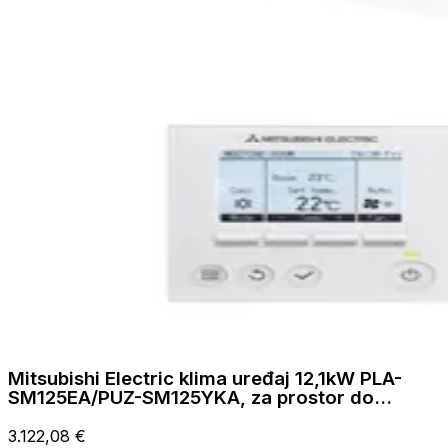
Mitsubishi Electric klima uređaj 12,1kW PLA-
SM125EA/PUZ-SM125YKA, za prostor do
120m2, A++ energetska klasa
3.122,08 €