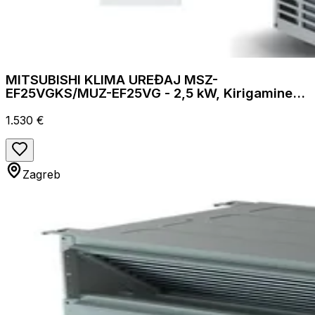
MITSUBISHI KLIMA UREĐAJ MSZ-
EF25VGKS/MUZ-EF25VG - 2,5 kW, Kirigamine
zen, za prostor do 25m2, A+++ energetska
klasa
1.530 €
Zagreb