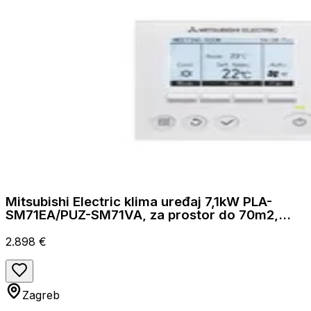
Mitsubishi Electric klima uređaj 7,1kW PLA-
SM71EA/PUZ-SM71VA, za prostor do 70m2,
A++ energetska klasa
2.898 €
Zagreb