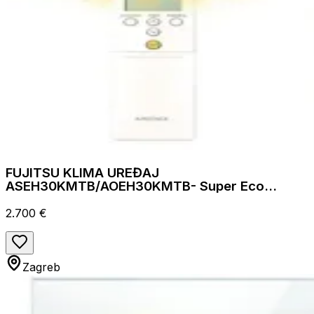
FUJITSU KLIMA UREĐAJ
ASEH30KMTB/AOEH30KMTB- Super Eco
inverter, za prostor do 80m2, A++ energetska
klasa
2.700 €
Zagreb