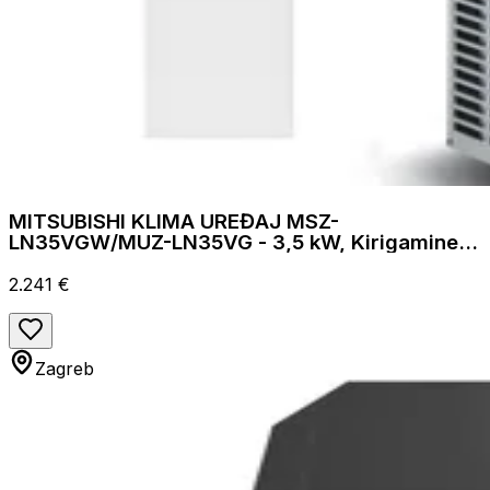
MITSUBISHI KLIMA UREĐAJ MSZ-
LN35VGW/MUZ-LN35VG - 3,5 kW, Kirigamine
style, za prostor do 35m2, A+++ energetska
klasa
2.241 €
Zagreb