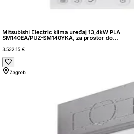
Mitsubishi Electric klima uređaj 13,4kW PLA-
SM140EA/PUZ-SM140YKA, za prostor do
140m2, A++ energetska klasa
3.532,15 €
Zagreb