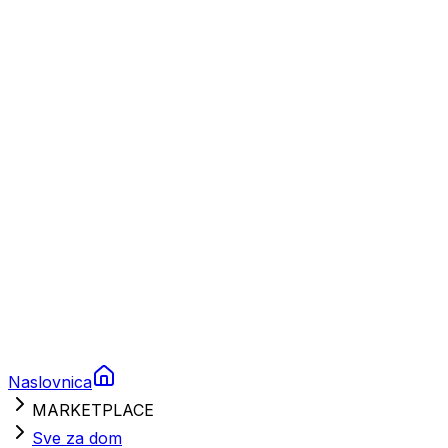
Plovila
Charter
Prikolice za plovila
Brodski rezervni dijelovi
Nautička oprema
Brodski motori
Turizam
Apartmani
Sobe
Kuće za odmor
Aranžmani
Naslovnica
MARKETPLACE
Sve za dom