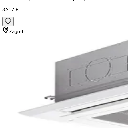
95m2, A energetska klasa
3.267 €
Zagreb