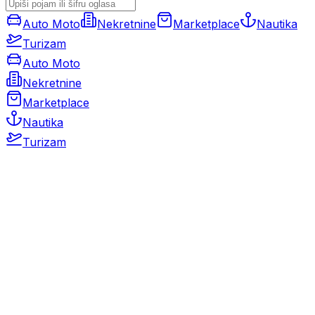
Auto Moto
Nekretnine
Marketplace
Nautika
Turizam
Auto Moto
Nekretnine
Marketplace
Nautika
Turizam
Auto Moto
Rabljeni automobili
Novi automobili
Motocikli / motori
Gospodarska vozila
Rezervni dijelovi i oprema
Kamperi i kamp prikolice