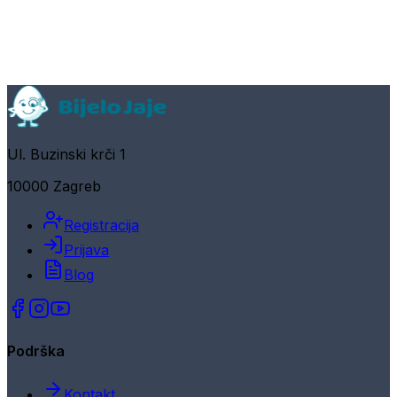
Ul. Buzinski krči 1
10000 Zagreb
Registracija
Prijava
Blog
Podrška
Kontakt