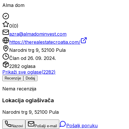
Alma dom
0
(
0
)
azra@almadominvest.com
https://therealestatecroatia.com/
Narodni trg 9, 52100 Pula
Član od
26. 09. 2024.
2282
oglasa
Prikaži sve oglase
(
2282
)
Recenzije
Dodaj
Nema recenzija
Lokacija oglašivača
Narodni trg 9, 52100 Pula
Pošalji poruku
Nazovi
Pošalji e-mail