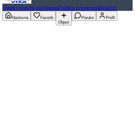
Uvjeti i pravila korištenja
Politika privatnosti
Kolačići
Naslovna
Favoriti
Poruke
Profil
Objavi