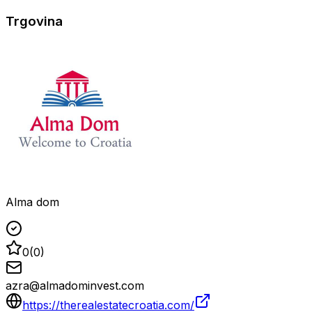
Trgovina
Alma dom
0
(
0
)
azra@almadominvest.com
https://therealestatecroatia.com/