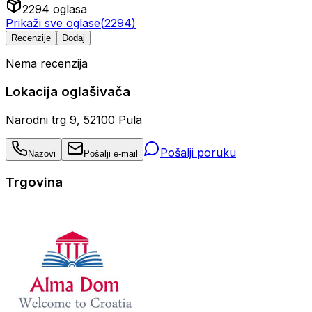
2294
oglasa
Prikaži sve oglase
(
2294
)
Recenzije
Dodaj
Nema recenzija
Lokacija oglašivača
Narodni trg 9, 52100 Pula
Pošalji poruku
Nazovi
Pošalji e-mail
Trgovina