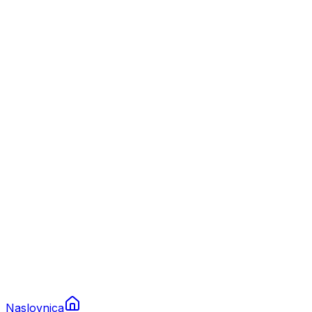
Nautika
Plovila
Charter
Prikolice za plovila
Brodski rezervni dijelovi
Nautička oprema
Brodski motori
Turizam
Apartmani
Sobe
Kuće za odmor
Aranžmani
Naslovnica