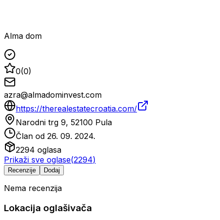
Alma dom
0
(
0
)
azra@almadominvest.com
https://therealestatecroatia.com/
Narodni trg 9, 52100 Pula
Član od
26. 09. 2024.
2294
oglasa
Prikaži sve oglase
(
2294
)
Recenzije
Dodaj
Nema recenzija
Lokacija oglašivača