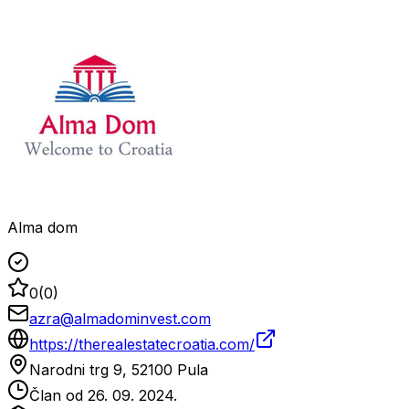
Alma dom
0
(
0
)
azra@almadominvest.com
https://therealestatecroatia.com/
Narodni trg 9, 52100 Pula
Član od
26. 09. 2024.