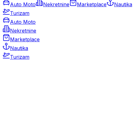
Auto Moto
Nekretnine
Marketplace
Nautika
Turizam
Auto Moto
Nekretnine
Marketplace
Nautika
Turizam
Auto Moto
Rabljeni automobili
Novi automobili
Motocikli / motori
Gospodarska vozila
Rezervni dijelovi i oprema
Kamperi i kamp prikolice