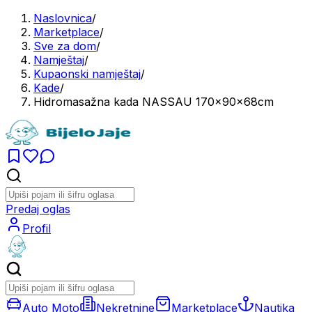
Naslovnica
/
Marketplace
/
Sve za dom
/
Namještaj
/
Kupaonski namještaj
/
Kade
/
Hidromasažna kada NASSAU 170x90x68cm
Predaj oglas
Profil
Auto Moto
Nekretnine
Marketplace
Nautika