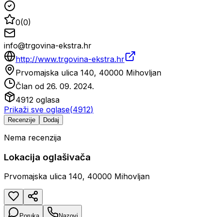
0
(
0
)
info@trgovina-ekstra.hr
http://www.trgovina-ekstra.hr
Prvomajska ulica 140, 40000 Mihovljan
Član od
26. 09. 2024.
4912
oglasa
Prikaži sve oglase
(
4912
)
Recenzije
Dodaj
Nema recenzija
Lokacija oglašivača
Prvomajska ulica 140, 40000 Mihovljan
Poruka
Nazovi