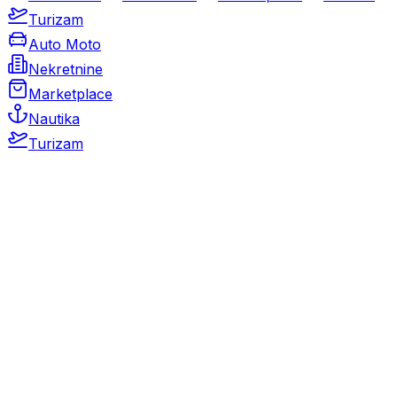
Turizam
Auto Moto
Nekretnine
Marketplace
Nautika
Turizam
Auto Moto
Rabljeni automobili
Novi automobili
Motocikli / motori
Gospodarska vozila
Rezervni dijelovi i oprema
Kamperi i kamp prikolice
Oldtimeri