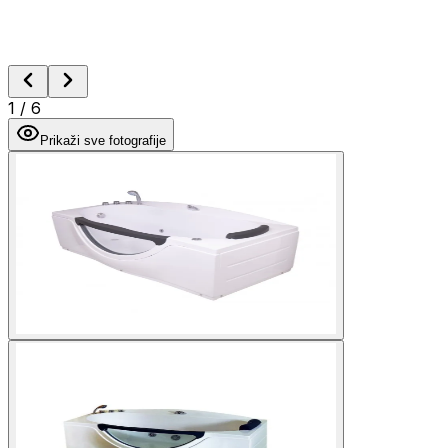
1
/
6
Prikaži sve fotografije