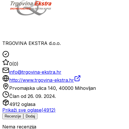
TRGOVINA EKSTRA d.o.o.
0
(
0
)
info@trgovina-ekstra.hr
http://www.trgovina-ekstra.hr
Prvomajska ulica 140, 40000 Mihovljan
Član od
26. 09. 2024.
4912
oglasa
Prikaži sve oglase
(
4912
)
Recenzije
Dodaj
Nema recenzija