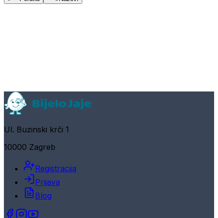
Ul. Buzinski krči 1
10000 Zagreb
Registracija
Prijava
Blog