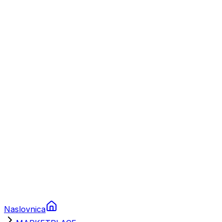
Nautika
Plovila
Charter
Prikolice za plovila
Brodski rezervni dijelovi
Nautička oprema
Brodski motori
Turizam
Apartmani
Sobe
Kuće za odmor
Aranžmani
Naslovnica