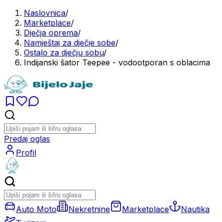
Naslovnica
/
Marketplace
/
Dječja oprema
/
Namještaj za dječje sobe
/
Ostalo za dječju sobu
/
Indijanski šator Teepee - vodootporan s oblacima
Predaj oglas
Profil
Auto Moto
Nekretnine
Marketplace
Nautika