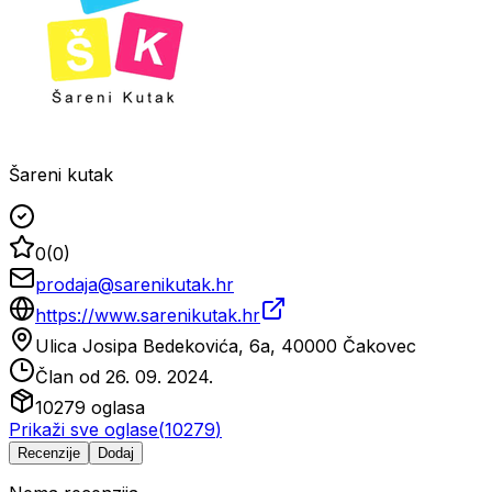
Šareni kutak
0
(
0
)
prodaja@sarenikutak.hr
https://www.sarenikutak.hr
Ulica Josipa Bedekovića, 6a, 40000 Čakovec
Član od
26. 09. 2024.
10279
oglasa
Prikaži sve oglase
(
10279
)
Recenzije
Dodaj