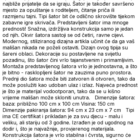
najbliže prijatelje da se igraju. Šator je također savršeno
mjesto za opuštanje s roditeljem, čitanje priča ili
razmjenu tajni. Tipi šator bit će odlično skrovište tijekom
zabavne igre skrivača. Predstavljeni šator ima mnoge
prednosti! Snažna, izdržljiva konstrukcija samo je jedan
od njih. Okvir šatora sastoji se od četiri, ravne cijevi.
Modernog, stiliziranog dizajna artikla učinit će da ga vaš
mališan nikada ne poželi ostaviti. Dizajn ovog tipija su
šareni oblaci. Dekoracije su postavljene na svijetlu
pozadinu, što šator čini vrlo tajanstvenim i primamljivim.
Montaža predstavljenog šatora vrlo je jednostavna, a što
je bitno - rasklopljeni šator ne zauzima puno prostora.
Prednji dio šatora može biti zatvoren ili otvoren, tako da
može poslužiti kao udoban ulaz i izlaz. Najveća prednost
je što je materijal vodootporan, tako da se u kišno
vrijeme mališan može skloniti unutra. Dimenzije šatora:
baza: približno 100 cm x 100 cm Visina: 150 cm
Dimenzije pakiranja šatora: 94 cm x 23 cm x 7 cm Tipi
ima CE certifikat i prikladan je za svu djecu - malu i
veliku, ali stariju od 3 godine. Izrađen je od ugodnog na
dodir i, što je najvažnije, provjerenog materijala.
Konstrukcija šatora je vrlo stabilna i čvrsta, sigurno će