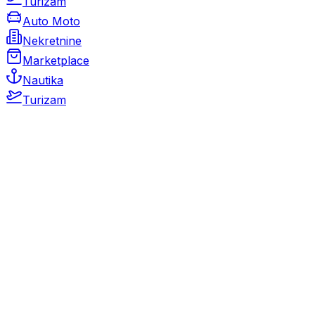
Turizam
Auto Moto
Nekretnine
Marketplace
Nautika
Turizam
Auto Moto
Rabljeni automobili
Novi automobili
Motocikli / motori
Gospodarska vozila
Rezervni dijelovi i oprema
Kamperi i kamp prikolice
Oldtimeri
Karambolirani automobili