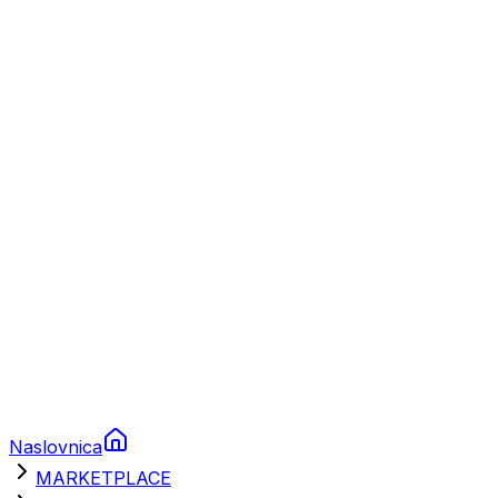
Plovila
Charter
Prikolice za plovila
Brodski rezervni dijelovi
Nautička oprema
Brodski motori
Turizam
Apartmani
Sobe
Kuće za odmor
Aranžmani
Naslovnica
MARKETPLACE