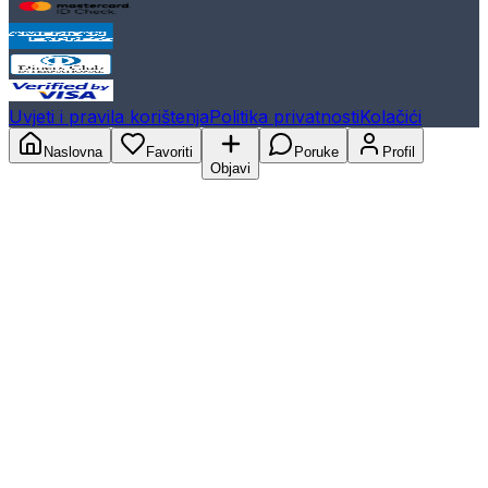
Uvjeti i pravila korištenja
Politika privatnosti
Kolačići
Naslovna
Favoriti
Poruke
Profil
Objavi