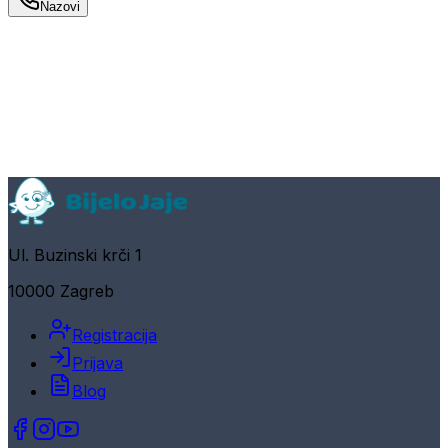
Nazovi
Ul. Buzinski krči 1
10000 Zagreb
Registracija
Prijava
Blog