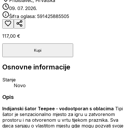
Pribislavec, Hrvatska
09. 07. 2026.
Šifra oglasa:
591425885505
117,00 €
Kupi
Osnovne informacije
Stanje
Novo
Opis
Indijanski šator Teepee - vodootporan s oblacima
Tipi
šator je senzacionalno mjesto za igru u zatvorenom
prostoru i na otvorenom u vrtu tijekom praznika. Sva
djeca sanjaju o vlastitom mjestu gdje mogu pozvati svoje