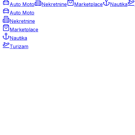
Auto Moto
Nekretnine
Marketplace
Nautika
Auto Moto
Nekretnine
Marketplace
Nautika
Turizam
Auto Moto
Rabljeni automobili
Novi automobili
Motocikli / motori
Gospodarska vozila
Rezervni dijelovi i oprema
Kamperi i kamp prikolice
Oldtimeri