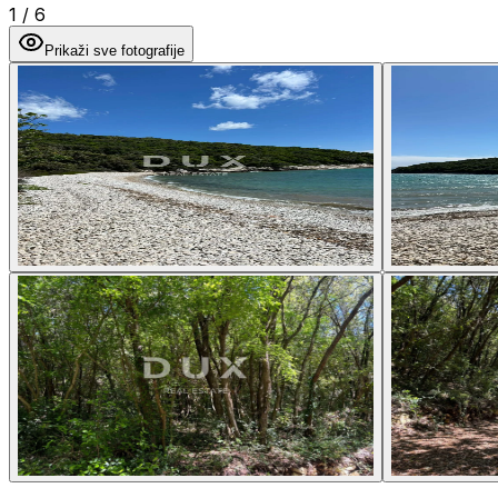
1
/
6
Prikaži sve fotografije