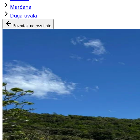
Marčana
Duga uvala
Povratak na rezultate