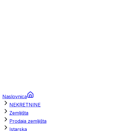
Prikolice za plovila
Brodski rezervni dijelovi
Nautička oprema
Brodski motori
Turizam
Apartmani
Sobe
Kuće za odmor
Aranžmani
Naslovnica
NEKRETNINE
Zemljišta
Prodaja zemljišta
Istarska