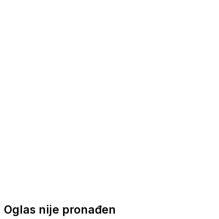
Nautička oprema
Brodski motori
Turizam
Apartmani
Sobe
Kuće za odmor
Aranžmani
Oglas nije pronađen