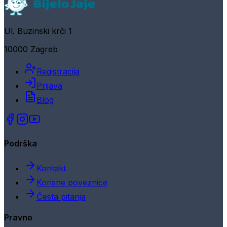
Ul. Buzinski krči 1
10000 Zagreb
Registracija
Prijava
Blog
Podrška
Kontakt
Korisne poveznice
Česta pitanja
Pravno