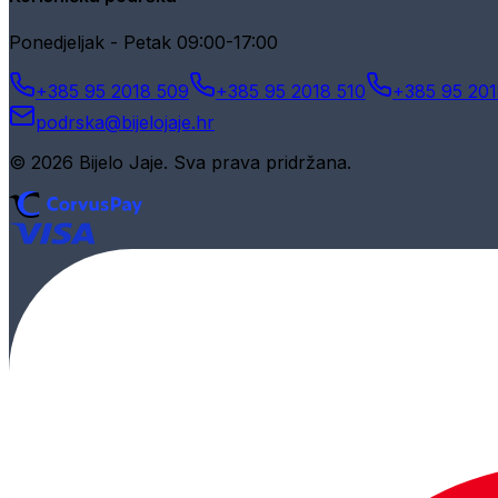
Ponedjeljak - Petak 09:00-17:00
+385 95 2018 509
+385 95 2018 510
+385 95 201
podrska@bijelojaje.hr
© 2026 Bijelo Jaje. Sva prava pridržana.