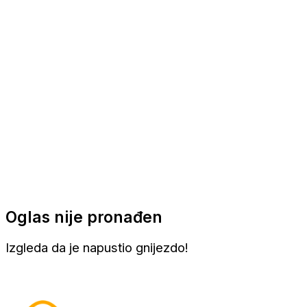
Apartmani
Sobe
Kuće za odmor
Aranžmani
Oglas nije pronađen
Izgleda da je napustio gnijezdo!