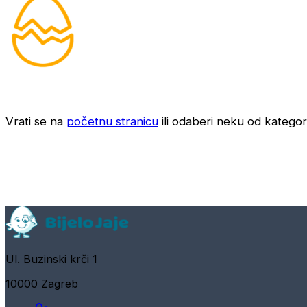
Vrati se na
početnu stranicu
ili odaberi neku od kategori
Ul. Buzinski krči 1
10000 Zagreb