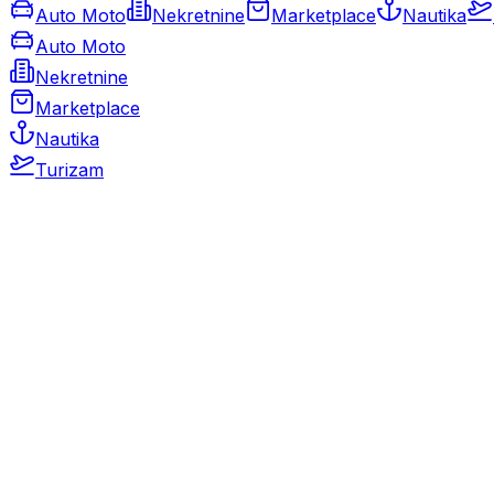
Auto Moto
Nekretnine
Marketplace
Nautika
Auto Moto
Nekretnine
Marketplace
Nautika
Turizam
Auto Moto
Rabljeni automobili
Novi automobili
Motocikli / motori
Gospodarska vozila
Rezervni dijelovi i oprema
Kamperi i kamp prikolice
Oldtimeri