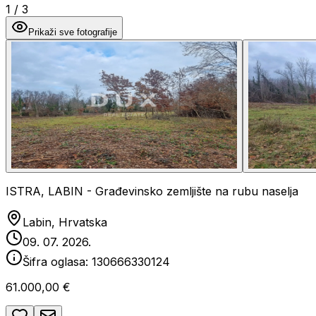
1
/
3
Prikaži sve fotografije
ISTRA, LABIN - Građevinsko zemljište na rubu naselja
Labin, Hrvatska
09. 07. 2026.
Šifra oglasa:
130666330124
61.000,00 €