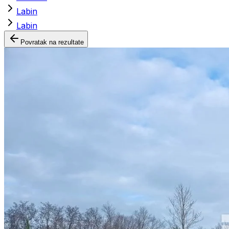
Labin
Labin
Povratak na rezultate