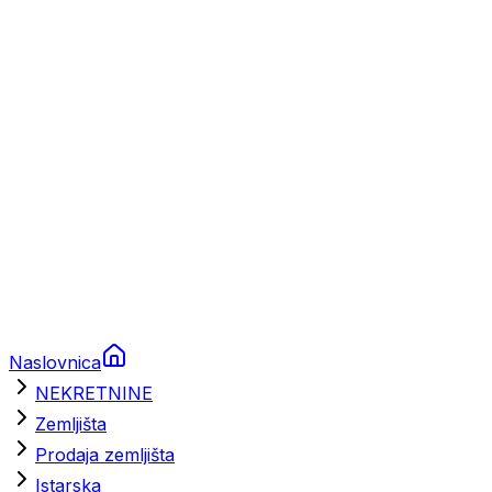
Prikolice za plovila
Brodski rezervni dijelovi
Nautička oprema
Brodski motori
Turizam
Apartmani
Sobe
Kuće za odmor
Aranžmani
Naslovnica
NEKRETNINE
Zemljišta
Prodaja zemljišta
Istarska