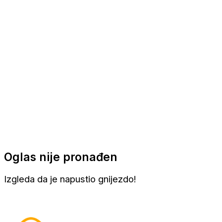
Apartmani
Sobe
Kuće za odmor
Aranžmani
Oglas nije pronađen
Izgleda da je napustio gnijezdo!