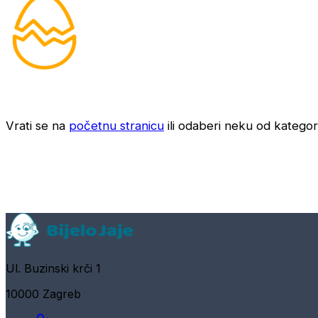
Vrati se na
početnu stranicu
ili odaberi neku od kategori
Ul. Buzinski krči 1
10000 Zagreb