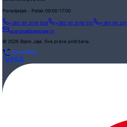
Ponedjeljak - Petak 09:00-17:00
+385 95 2018 509
+385 95 2018 510
+385 95 201
podrska@bijelojaje.hr
© 2026 Bijelo Jaje. Sva prava pridržana.