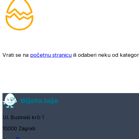
Vrati se na
početnu stranicu
ili odaberi neku od kategori
Ul. Buzinski krči 1
10000 Zagreb