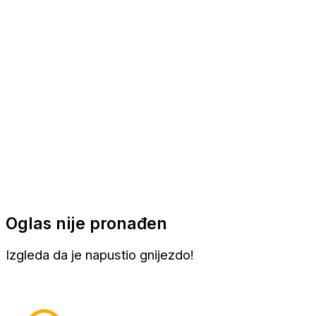
Apartmani
Sobe
Kuće za odmor
Aranžmani
Oglas nije pronađen
Izgleda da je napustio gnijezdo!