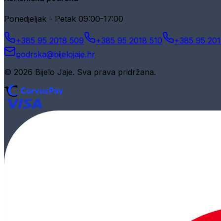
Ponedjeljak - Petak 09:00-17:00
+385 95 2018 509
+385 95 2018 510
+385 95 201
podrska@bijelojaje.hr
© 2026 Bijelo Jaje. Sva prava pridržana.