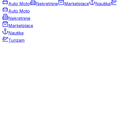
Auto Moto
Nekretnine
Marketplace
Nautika
Auto Moto
Nekretnine
Marketplace
Nautika
Turizam
Auto Moto
Rabljeni automobili
Novi automobili
Motocikli / motori
Gospodarska vozila
Rezervni dijelovi i oprema
Kamperi i kamp prikolice
Oldtimeri