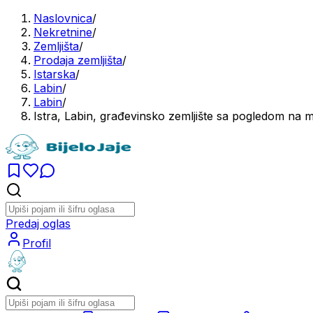
Naslovnica
/
Nekretnine
/
Zemljišta
/
Prodaja zemljišta
/
Istarska
/
Labin
/
Labin
/
Istra, Labin, građevinsko zemljište sa pogledom n
Predaj oglas
Profil