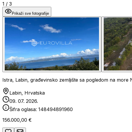
1
/
3
Prikaži sve fotografije
Istra, Labin, građevinsko zemljište sa pogledom na mor
Labin, Hrvatska
09. 07. 2026.
Šifra oglasa:
148494891960
156.000,00 €