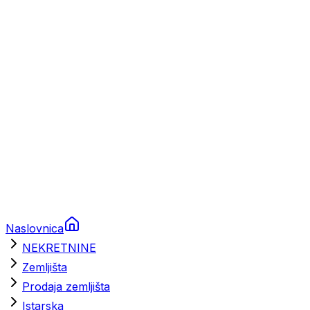
Prikolice za plovila
Brodski rezervni dijelovi
Nautička oprema
Brodski motori
Turizam
Apartmani
Sobe
Kuće za odmor
Aranžmani
Naslovnica
NEKRETNINE
Zemljišta
Prodaja zemljišta
Istarska