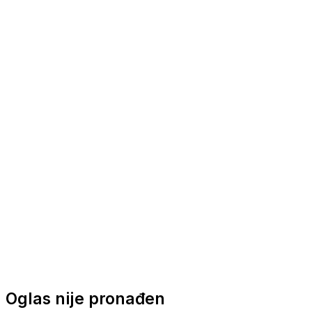
Nautička oprema
Brodski motori
Turizam
Apartmani
Sobe
Kuće za odmor
Aranžmani
Oglas nije pronađen