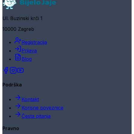
Ul. Buzinski krči 1
10000 Zagreb
Registracija
Prijava
Blog
Podrška
Kontakt
Korisne poveznice
Česta pitanja
Pravno