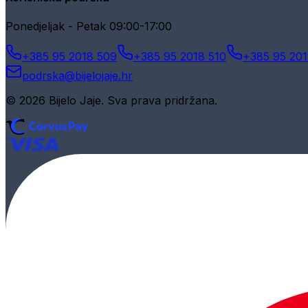
Ponedjeljak - Petak 09:00-17:00
+385 95 2018 509
+385 95 2018 510
+385 95 201
podrska@bijelojaje.hr
© 2026 Bijelo Jaje. Sva prava pridržana.