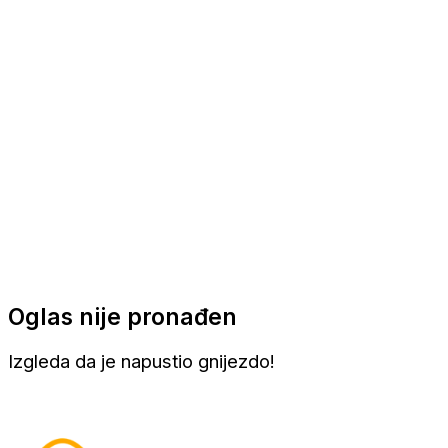
Apartmani
Sobe
Kuće za odmor
Aranžmani
Oglas nije pronađen
Izgleda da je napustio gnijezdo!