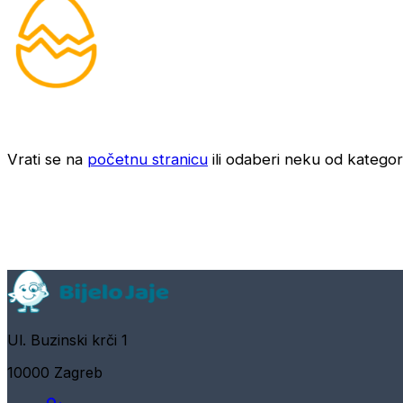
Vrati se na
početnu stranicu
ili odaberi neku od kategori
Ul. Buzinski krči 1
10000 Zagreb