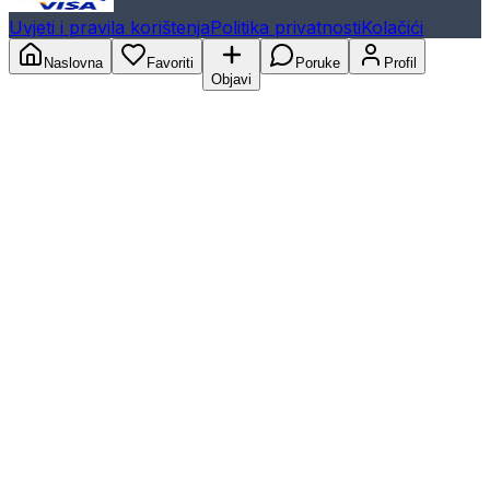
Uvjeti i pravila korištenja
Politika privatnosti
Kolačići
Naslovna
Favoriti
Poruke
Profil
Objavi