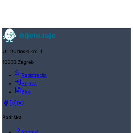
Ul. Buzinski krči 1
10000 Zagreb
Registracija
Prijava
Blog
Podrška
Kontakt