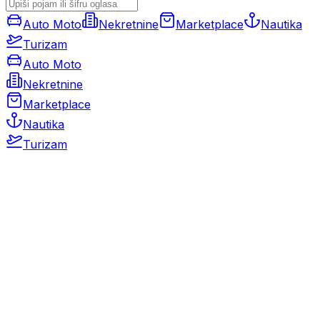
Auto Moto
Nekretnine
Marketplace
Nautika
Turizam
Auto Moto
Nekretnine
Marketplace
Nautika
Turizam
Auto Moto
Rabljeni automobili
Novi automobili
Motocikli / motori
Gospodarska vozila
Rezervni dijelovi i oprema
Kamperi i kamp prikolice