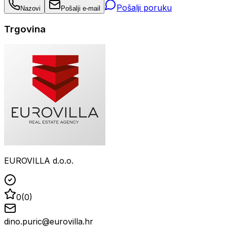
Pošalji poruku
Nazovi
Pošalji e-mail
Trgovina
EUROVILLA d.o.o.
0
(
0
)
dino.puric@eurovilla.hr