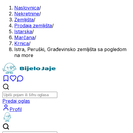
Naslovnica
/
Nekretnine
/
Zemljišta
/
Prodaja zemljišta
/
Istarska
/
Marčana
/
Krnica
/
Istra, Peruški, Građevinsko zemljišta sa pogledom
na more
Predaj oglas
Profil