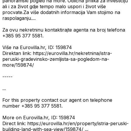
panoramski pogled na more. Odlična prilika za investiciju
ali i za život gdje tempo malo uspori i život više
procvate.Za više dodatnih informacija Vam stojimo na
raspolaganju....
Za ovu nekretninu kontaktirajte agenta na broj telefona
+385 95 377 5581.
Više na Eurovilla.hr, ID: 159874
Direktan link: https://eurovilla.hr/nekretnina/istra-
peruski-gradevinsko-zemljista-sa-pogledom-na-
more/159874/
-----
...
For this property contact our agent on telephone
number +385 95 377 5581.
More on Eurovilla.hr, ID: 159874
Direct link: https://eurovilla.hr/en/property/istria-peruski-
building-land-with-sea-view/159874/ ...