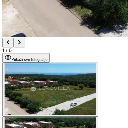
1
/
6
Prikaži sve fotografije