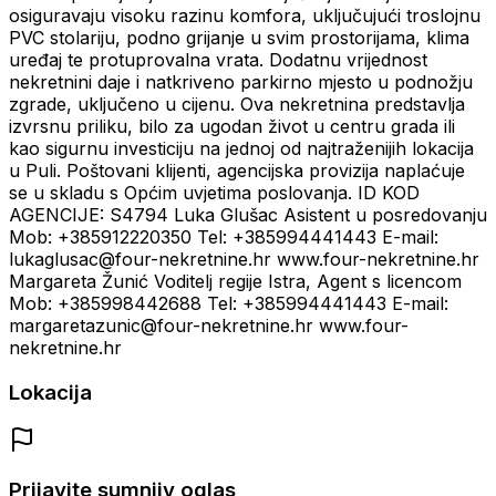
osiguravaju visoku razinu komfora, uključujući troslojnu
PVC stolariju, podno grijanje u svim prostorijama, klima
uređaj te protuprovalna vrata. Dodatnu vrijednost
nekretnini daje i natkriveno parkirno mjesto u podnožju
zgrade, uključeno u cijenu. Ova nekretnina predstavlja
izvrsnu priliku, bilo za ugodan život u centru grada ili
kao sigurnu investiciju na jednoj od najtraženijih lokacija
u Puli. Poštovani klijenti, agencijska provizija naplaćuje
se u skladu s Općim uvjetima poslovanja. ID KOD
AGENCIJE: S4794 Luka Glušac Asistent u posredovanju
Mob: +385912220350 Tel: +385994441443 E-mail:
lukaglusac@four-nekretnine.hr www.four-nekretnine.hr
Margareta Žunić Voditelj regije Istra, Agent s licencom
Mob: +385998442688 Tel: +385994441443 E-mail:
margaretazunic@four-nekretnine.hr www.four-
nekretnine.hr
Lokacija
Prijavite sumnjiv oglas