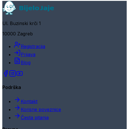
Ul. Buzinski krči 1
10000 Zagreb
Registracija
Prijava
Blog
Podrška
Kontakt
Korisne poveznice
Česta pitanja