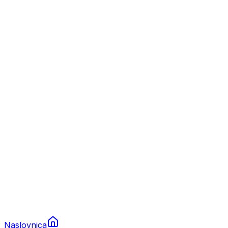
Nautika
Plovila
Charter
Prikolice za plovila
Brodski rezervni dijelovi
Nautička oprema
Brodski motori
Turizam
Apartmani
Sobe
Kuće za odmor
Aranžmani
Naslovnica