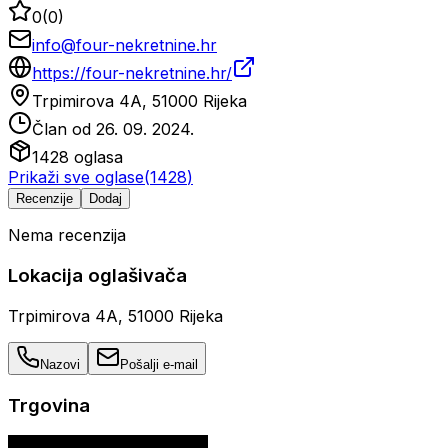
0
(
0
)
info@four-nekretnine.hr
https://four-nekretnine.hr/
Trpimirova 4A, 51000 Rijeka
Član od
26. 09. 2024.
1428
oglasa
Prikaži sve oglase
(
1428
)
Recenzije
Dodaj
Nema recenzija
Lokacija oglašivača
Trpimirova 4A, 51000 Rijeka
Nazovi
Pošalji e-mail
Trgovina