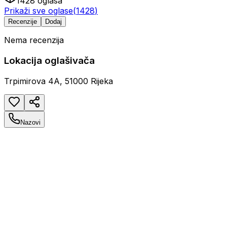
1428
oglasa
Prikaži sve oglase
(
1428
)
Recenzije
Dodaj
Nema recenzija
Lokacija oglašivača
Trpimirova 4A, 51000 Rijeka
Nazovi