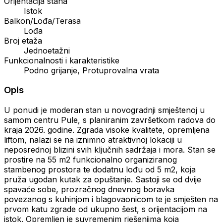
Orijentacija stana
Istok
Balkon/Lođa/Terasa
Lođa
Broj etaža
Jednoetažni
Funkcionalnosti i karakteristike
Podno grijanje, Protuprovalna vrata
Opis
U ponudi je moderan stan u novogradnji smještenoj u
samom centru Pule, s planiranim završetkom radova do
kraja 2026. godine. Zgrada visoke kvalitete, opremljena
liftom, nalazi se na iznimno atraktivnoj lokaciji u
neposrednoj blizini svih ključnih sadržaja i mora. Stan se
prostire na 55 m2 funkcionalno organiziranog
stambenog prostora te dodatnu lođu od 5 m2, koja
pruža ugodan kutak za opuštanje. Sastoji se od dvije
spavaće sobe, prozračnog dnevnog boravka
povezanog s kuhinjom i blagovaonicom te je smješten na
prvom katu zgrade od ukupno šest, s orijentacijom na
istok. Opremljen je suvremenim rješenjima koja