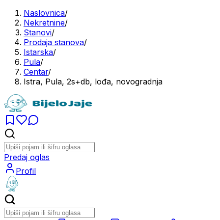
Naslovnica
/
Nekretnine
/
Stanovi
/
Prodaja stanova
/
Istarska
/
Pula
/
Centar
/
Istra, Pula, 2s+db, lođa, novogradnja
Predaj oglas
Profil