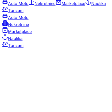
Auto Moto
Nekretnine
Marketplace
Nautika
Turizam
Auto Moto
Nekretnine
Marketplace
Nautika
Turizam
Auto Moto
Rabljeni automobili
Novi automobili
Motocikli / motori
Gospodarska vozila
Rezervni dijelovi i oprema
Kamperi i kamp prikolice