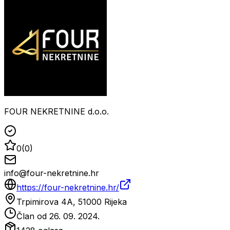
FOUR NEKRETNINE d.o.o.
0
(
0
)
info@four-nekretnine.hr
https://four-nekretnine.hr/
Trpimirova 4A, 51000 Rijeka
Član od
26. 09. 2024.