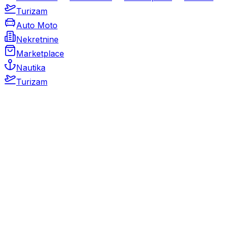
Turizam
Auto Moto
Nekretnine
Marketplace
Nautika
Turizam
Auto Moto
Rabljeni automobili
Novi automobili
Motocikli / motori
Gospodarska vozila
Rezervni dijelovi i oprema
Kamperi i kamp prikolice
Oldtimeri