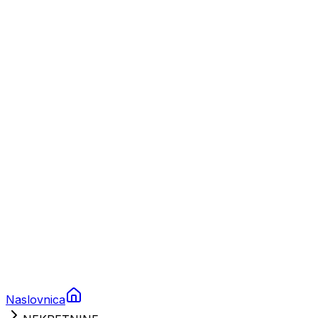
Nautika
Plovila
Charter
Prikolice za plovila
Brodski rezervni dijelovi
Nautička oprema
Brodski motori
Turizam
Apartmani
Sobe
Kuće za odmor
Aranžmani
Naslovnica