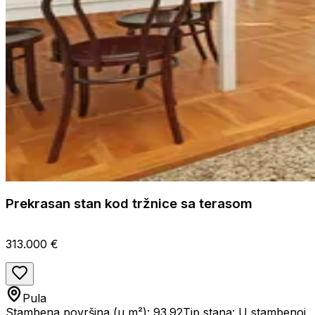
Prekrasan stan kod tržnice sa terasom
313.000 €
Pula
Stambena površina (u m²): 93.92
Tip stana: U stambenoj