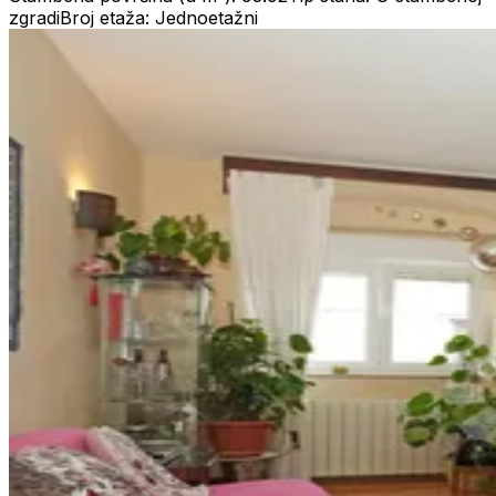
zgradi
Broj etaža: Jednoetažni