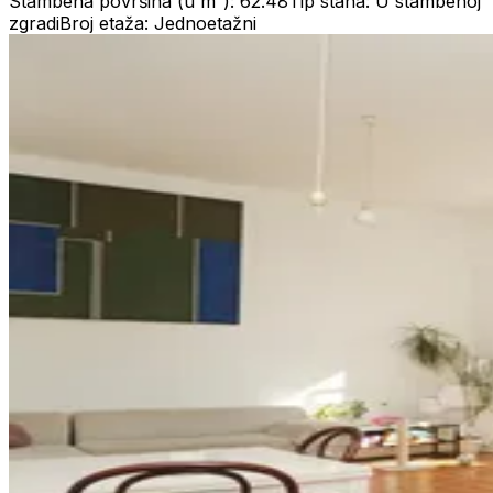
Stambena površina (u m²): 62.48
Tip stana: U stambenoj
zgradi
Broj etaža: Jednoetažni