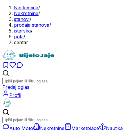
Naslovnica
/
Nekretnine
/
stanovi
/
prodaja stanova
/
istarska
/
pula
/
centar
Predaj oglas
Profil
Auto Moto
Nekretnine
Marketplace
Nautika