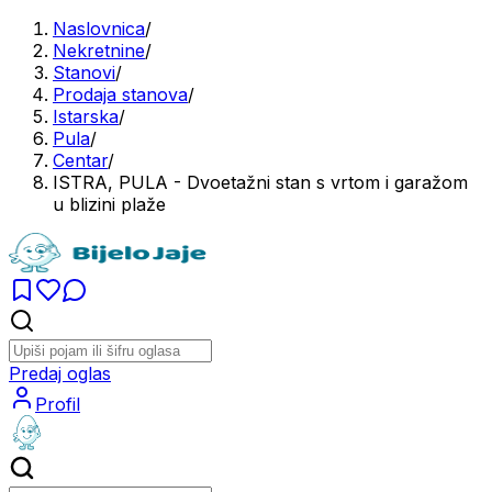
Naslovnica
/
Nekretnine
/
Stanovi
/
Prodaja stanova
/
Istarska
/
Pula
/
Centar
/
ISTRA, PULA - Dvoetažni stan s vrtom i garažom
u blizini plaže
Predaj oglas
Profil