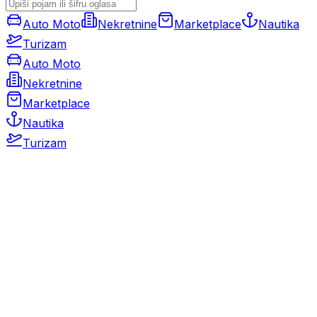
Auto Moto
Nekretnine
Marketplace
Nautika
Turizam
Auto Moto
Nekretnine
Marketplace
Nautika
Turizam
Auto Moto
Rabljeni automobili
Novi automobili
Motocikli / motori
Gospodarska vozila
Rezervni dijelovi i oprema
Kamperi i kamp prikolice