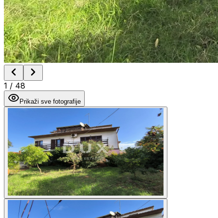
1
/
48
Prikaži sve fotografije