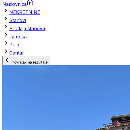
Naslovnica
NEKRETNINE
Stanovi
Prodaja stanova
Istarska
Pula
Centar
Povratak na rezultate