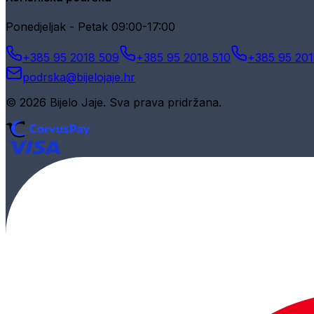
Ponedjeljak - Petak 09:00-17:00
+385 95 2018 509
+385 95 2018 510
+385 95 201
podrska@bijelojaje.hr
© 2026 Bijelo Jaje. Sva prava pridržana.