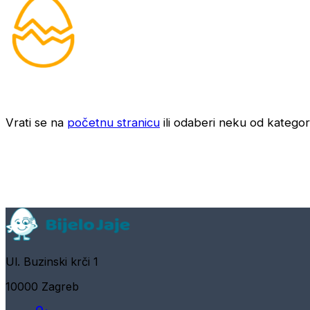
Vrati se na
početnu stranicu
ili odaberi neku od kategori
Ul. Buzinski krči 1
10000 Zagreb