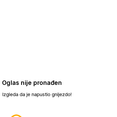
Apartmani
Sobe
Kuće za odmor
Aranžmani
Oglas nije pronađen
Izgleda da je napustio gnijezdo!