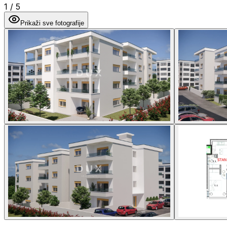
1
/
5
Prikaži sve fotografije