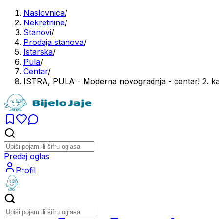
Naslovnica
/
Nekretnine
/
Stanovi
/
Prodaja stanova
/
Istarska
/
Pula
/
Centar
/
ISTRA, PULA - Moderna novogradnja - centar! 2. ka
Predaj oglas
Profil