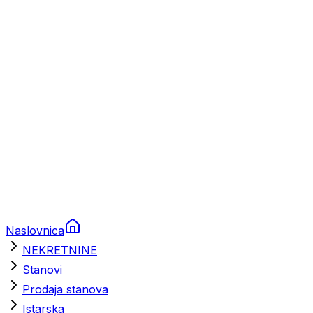
Prikolice za plovila
Brodski rezervni dijelovi
Nautička oprema
Brodski motori
Turizam
Apartmani
Sobe
Kuće za odmor
Aranžmani
Naslovnica
NEKRETNINE
Stanovi
Prodaja stanova
Istarska