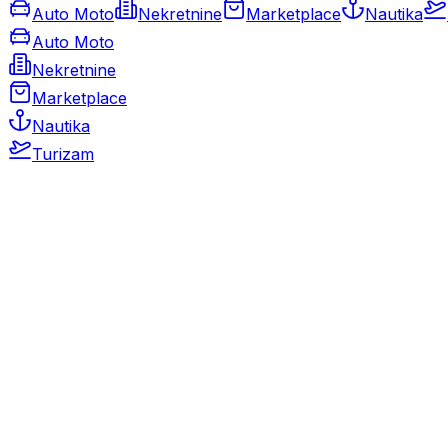
Auto Moto
Nekretnine
Marketplace
Nautika
Auto Moto
Nekretnine
Marketplace
Nautika
Turizam
Auto Moto
Rabljeni automobili
Novi automobili
Motocikli / motori
Gospodarska vozila
Rezervni dijelovi i oprema
Kamperi i kamp prikolice
Oldtimeri