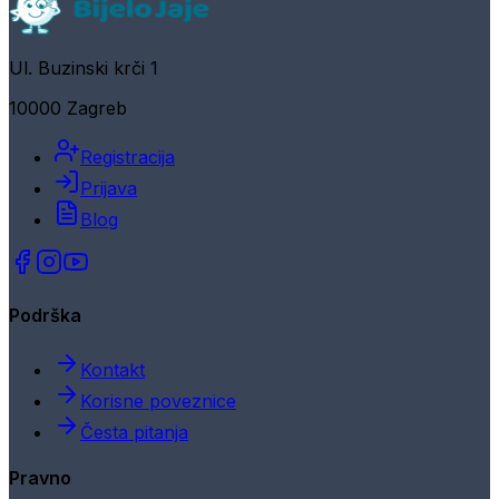
Ul. Buzinski krči 1
10000 Zagreb
Registracija
Prijava
Blog
Podrška
Kontakt
Korisne poveznice
Česta pitanja
Pravno