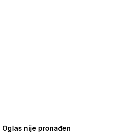
Nautička oprema
Brodski motori
Turizam
Apartmani
Sobe
Kuće za odmor
Aranžmani
Oglas nije pronađen