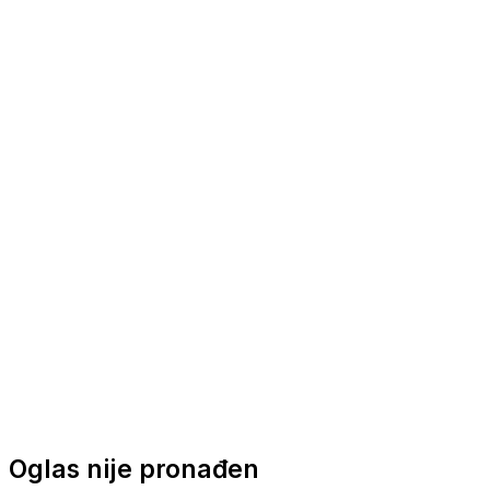
Nautička oprema
Brodski motori
Turizam
Apartmani
Sobe
Kuće za odmor
Aranžmani
Oglas nije pronađen