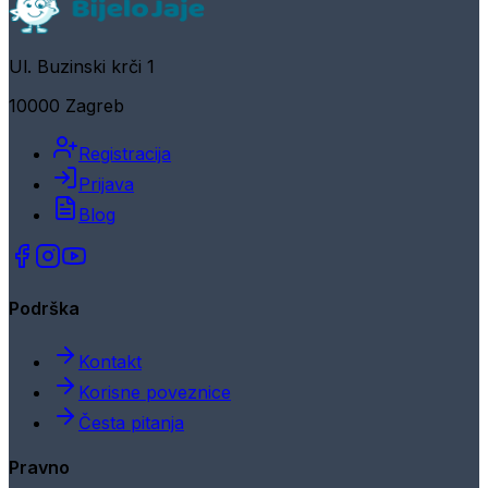
Ul. Buzinski krči 1
10000 Zagreb
Registracija
Prijava
Blog
Podrška
Kontakt
Korisne poveznice
Česta pitanja
Pravno