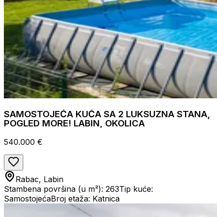
SAMOSTOJEĆA KUĆA SA 2 LUKSUZNA STANA,
POGLED MORE! LABIN, OKOLICA
540.000 €
Rabac, Labin
Stambena površina (u m²): 263
Tip kuće:
Samostojeća
Broj etaža: Katnica