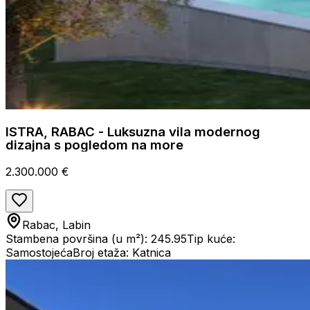
ISTRA, RABAC - Luksuzna vila modernog
dizajna s pogledom na more
2.300.000 €
Rabac, Labin
Stambena površina (u m²): 245.95
Tip kuće:
Samostojeća
Broj etaža: Katnica