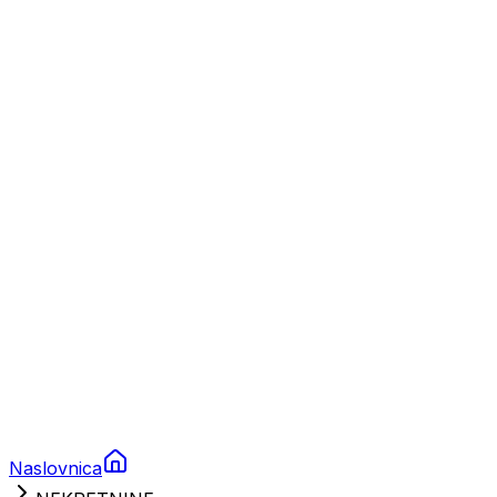
Nautika
Plovila
Charter
Prikolice za plovila
Brodski rezervni dijelovi
Nautička oprema
Brodski motori
Turizam
Apartmani
Sobe
Kuće za odmor
Aranžmani
Naslovnica