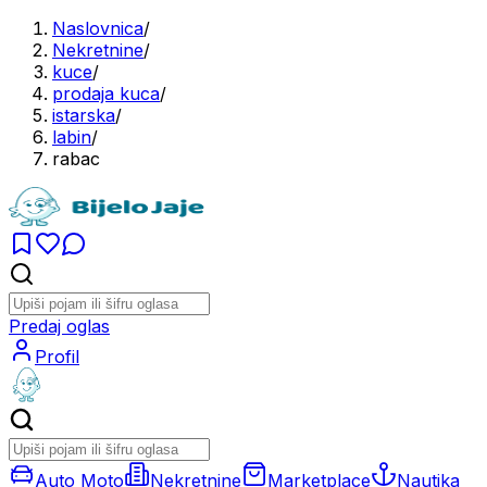
Naslovnica
/
Nekretnine
/
kuce
/
prodaja kuca
/
istarska
/
labin
/
rabac
Predaj oglas
Profil
Auto Moto
Nekretnine
Marketplace
Nautika