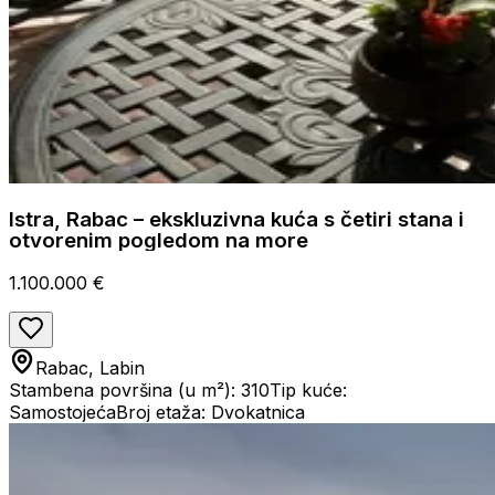
Istra, Rabac – ekskluzivna kuća s četiri stana i
otvorenim pogledom na more
1.100.000 €
Rabac, Labin
Stambena površina (u m²): 310
Tip kuće:
Samostojeća
Broj etaža: Dvokatnica