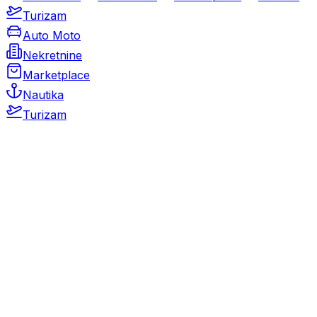
Turizam
Auto Moto
Nekretnine
Marketplace
Nautika
Turizam
Auto Moto
Rabljeni automobili
Novi automobili
Motocikli / motori
Gospodarska vozila
Rezervni dijelovi i oprema
Kamperi i kamp prikolice
Oldtimeri