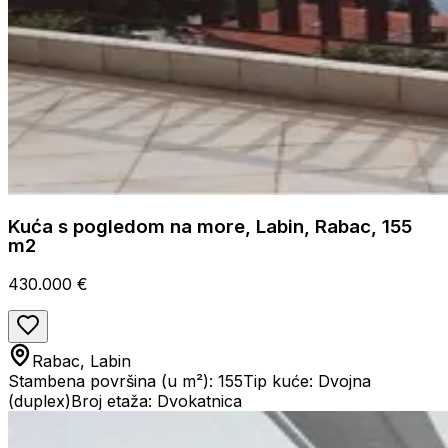
Kuća s pogledom na more, Labin, Rabac, 155
m2
430.000 €
Rabac, Labin
Stambena površina (u m²): 155
Tip kuće: Dvojna
(duplex)
Broj etaža: Dvokatnica