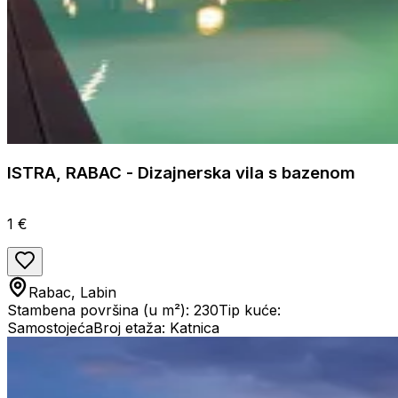
ISTRA, RABAC - Dizajnerska vila s bazenom
1 €
Rabac, Labin
Stambena površina (u m²): 230
Tip kuće:
Samostojeća
Broj etaža: Katnica