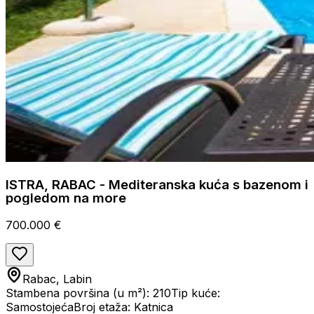
ISTRA, RABAC - Mediteranska kuća s bazenom i
pogledom na more
700.000 €
Rabac, Labin
Stambena površina (u m²): 210
Tip kuće:
Samostojeća
Broj etaža: Katnica