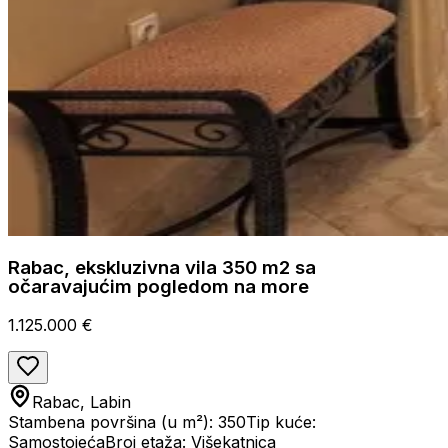
Rabac, ekskluzivna vila 350 m2 sa
očaravajućim pogledom na more
1.125.000 €
Rabac, Labin
Stambena površina (u m²): 350
Tip kuće:
Samostojeća
Broj etaža: Višekatnica