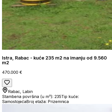
Istra, Rabac - kuće 235 m2 na imanju od 9.560
m2
470.000 €
Rabac, Labin
Stambena površina (u m²): 235
Tip kuće:
Samostojeća
Broj etaža: Prizemnica