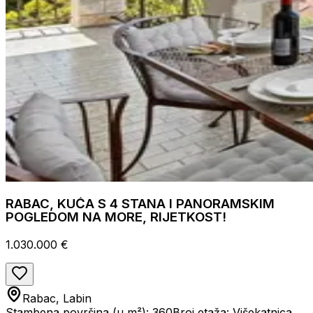
RABAC, KUĆA S 4 STANA I PANORAMSKIM
POGLEDOM NA MORE, RIJETKOST!
1.030.000 €
Rabac, Labin
Stambena površina (u m²): 360
Broj etaža: Višekatnica