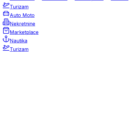
Turizam
Auto Moto
Nekretnine
Marketplace
Nautika
Turizam
Auto Moto
Rabljeni automobili
Novi automobili
Motocikli / motori
Gospodarska vozila
Rezervni dijelovi i oprema
Kamperi i kamp prikolice
Oldtimeri