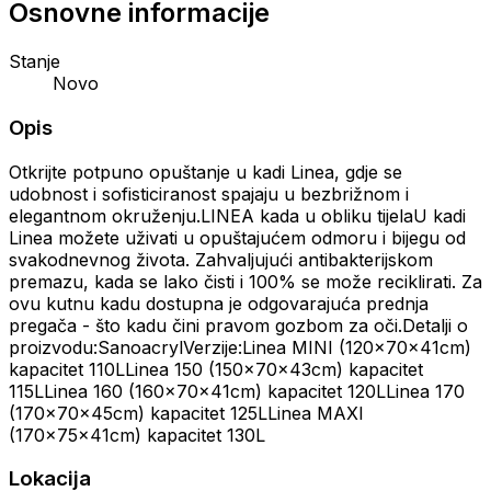
Osnovne informacije
Stanje
Novo
Opis
Otkrijte potpuno opuštanje u kadi Linea, gdje se
udobnost i sofisticiranost spajaju u bezbrižnom i
elegantnom okruženju.LINEA kada u obliku tijelaU kadi
Linea možete uživati u opuštajućem odmoru i bijegu od
svakodnevnog života. Zahvaljujući antibakterijskom
premazu, kada se lako čisti i 100% se može reciklirati. Za
ovu kutnu kadu dostupna je odgovarajuća prednja
pregača - što kadu čini pravom gozbom za oči.Detalji o
proizvodu:SanoacrylVerzije:Linea MINI (120x70x41cm)
kapacitet 110LLinea 150 (150x70x43cm) kapacitet
115LLinea 160 (160x70x41cm) kapacitet 120LLinea 170
(170x70x45cm) kapacitet 125LLinea MAXI
(170x75x41cm) kapacitet 130L
Lokacija