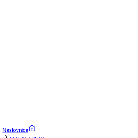
Nautika
Plovila
Charter
Prikolice za plovila
Brodski rezervni dijelovi
Nautička oprema
Brodski motori
Turizam
Apartmani
Sobe
Kuće za odmor
Aranžmani
Naslovnica