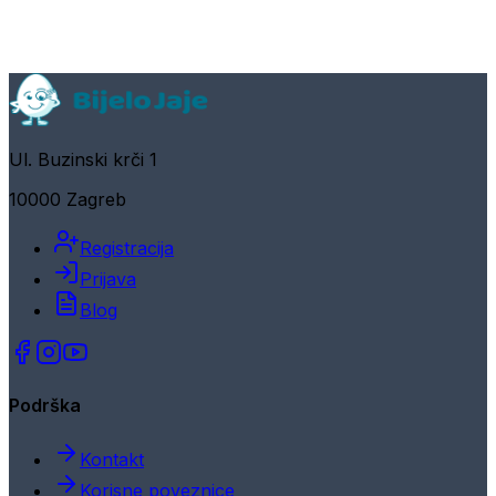
Ul. Buzinski krči 1
10000 Zagreb
Registracija
Prijava
Blog
Podrška
Kontakt
Korisne poveznice