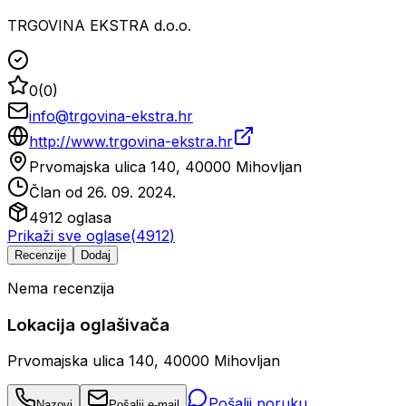
TRGOVINA EKSTRA d.o.o.
0
(
0
)
info@trgovina-ekstra.hr
http://www.trgovina-ekstra.hr
Prvomajska ulica 140, 40000 Mihovljan
Član od
26. 09. 2024.
4912
oglasa
Prikaži sve oglase
(
4912
)
Recenzije
Dodaj
Nema recenzija
Lokacija oglašivača
Prvomajska ulica 140, 40000 Mihovljan
Pošalji poruku
Nazovi
Pošalji e-mail