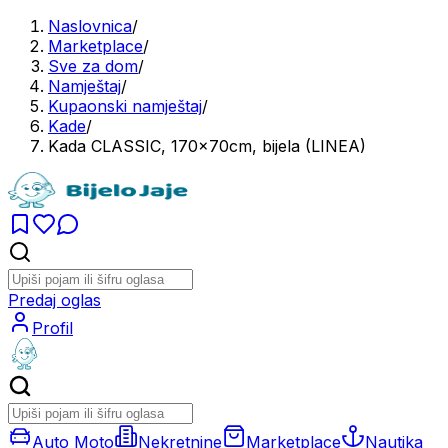
Naslovnica
/
Marketplace
/
Sve za dom
/
Namještaj
/
Kupaonski namještaj
/
Kade
/
Kada CLASSIC, 170x70cm, bijela (LINEA)
Predaj oglas
Profil
Auto Moto
Nekretnine
Marketplace
Nautika