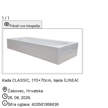
1
/
1
Prikaži sve fotografije
Kada CLASSIC, 170x70cm, bijela (LINEA)
Čakovec, Hrvatska
26. 06. 2026.
Šifra oglasa:
403561368636