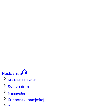
Brodski rezervni dijelovi
Nautička oprema
Brodski motori
Turizam
Apartmani
Sobe
Kuće za odmor
Aranžmani
Naslovnica
MARKETPLACE
Sve za dom
Namještaj
Kupaonski namještaj