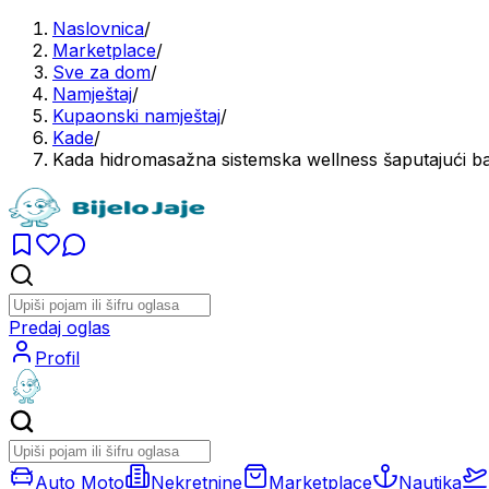
Naslovnica
/
Marketplace
/
Sve za dom
/
Namještaj
/
Kupaonski namještaj
/
Kade
/
Kada hidromasažna sistemska wellness šaputajući b
Predaj oglas
Profil
Auto Moto
Nekretnine
Marketplace
Nautika