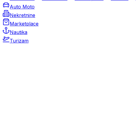
Auto Moto
Nekretnine
Marketplace
Nautika
Turizam
Auto Moto
Rabljeni automobili
Novi automobili
Motocikli / motori
Gospodarska vozila
Rezervni dijelovi i oprema
Kamperi i kamp prikolice
Oldtimeri
Karambolirani automobili