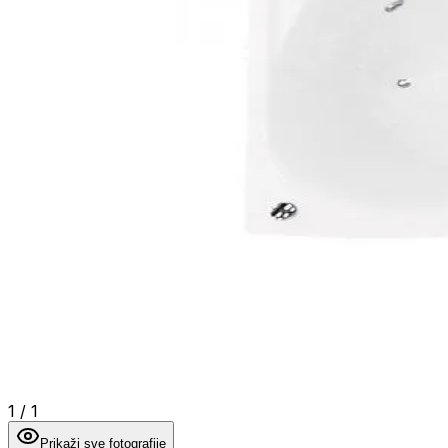
1
/
1
Prikaži sve fotografije