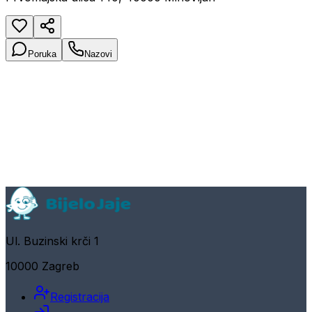
Poruka
Nazovi
Ul. Buzinski krči 1
10000 Zagreb
Registracija