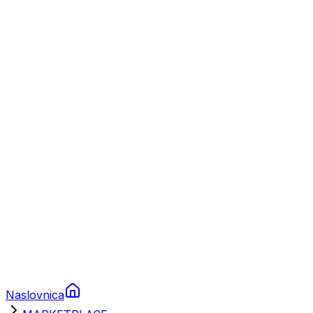
Nautika
Plovila
Charter
Prikolice za plovila
Brodski rezervni dijelovi
Nautička oprema
Brodski motori
Turizam
Apartmani
Sobe
Kuće za odmor
Aranžmani
Naslovnica