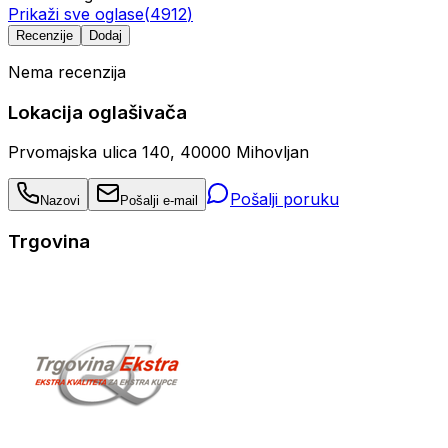
Prikaži sve oglase
(
4912
)
Recenzije
Dodaj
Nema recenzija
Lokacija oglašivača
Prvomajska ulica 140, 40000 Mihovljan
Pošalji poruku
Nazovi
Pošalji e-mail
Trgovina