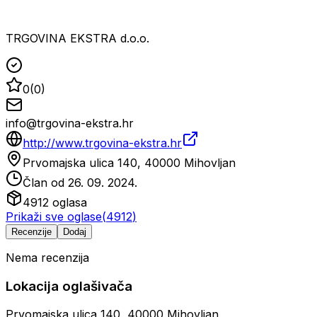
TRGOVINA EKSTRA d.o.o.
0
(
0
)
info@trgovina-ekstra.hr
http://www.trgovina-ekstra.hr
Prvomajska ulica 140, 40000 Mihovljan
Član od
26. 09. 2024.
4912
oglasa
Prikaži sve oglase
(
4912
)
Recenzije
Dodaj
Nema recenzija
Lokacija oglašivača
Prvomajska ulica 140, 40000 Mihovljan