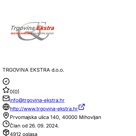
TRGOVINA EKSTRA d.o.o.
0
(
0
)
info@trgovina-ekstra.hr
http://www.trgovina-ekstra.hr
Prvomajska ulica 140, 40000 Mihovljan
Član od
26. 09. 2024.
4912
oglasa