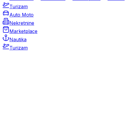
Turizam
Auto Moto
Nekretnine
Marketplace
Nautika
Turizam
Auto Moto
Rabljeni automobili
Novi automobili
Motocikli / motori
Gospodarska vozila
Rezervni dijelovi i oprema
Kamperi i kamp prikolice
Oldtimeri