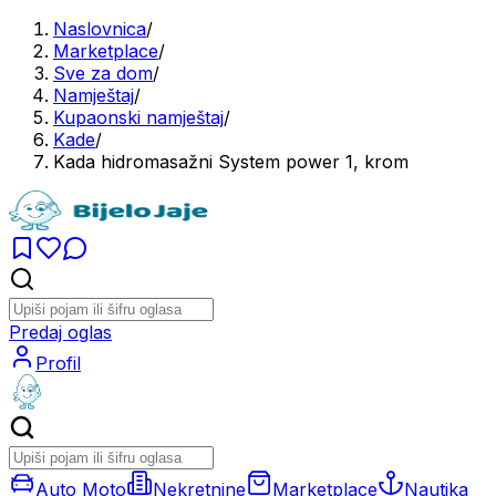
Naslovnica
/
Marketplace
/
Sve za dom
/
Namještaj
/
Kupaonski namještaj
/
Kade
/
Kada hidromasažni System power 1, krom
Predaj oglas
Profil
Auto Moto
Nekretnine
Marketplace
Nautika