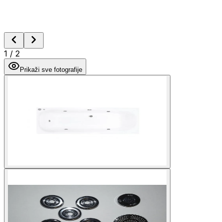
1
/
2
Prikaži sve fotografije