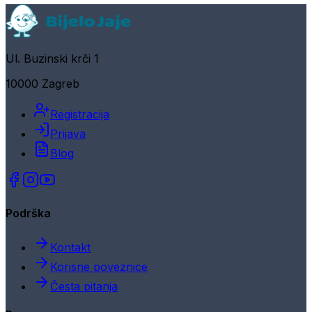
Ul. Buzinski krči 1
10000 Zagreb
Registracija
Prijava
Blog
Podrška
Kontakt
Korisne poveznice
Česta pitanja