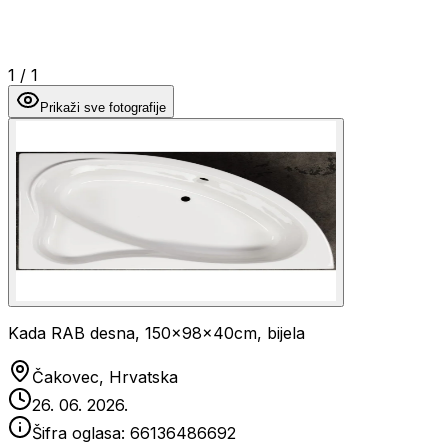
1
/
1
Prikaži sve fotografije
Kada RAB desna, 150x98x40cm, bijela
Čakovec, Hrvatska
26. 06. 2026.
Šifra oglasa:
66136486692