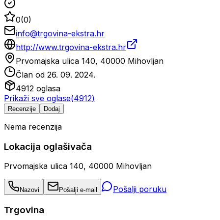
0
(
0
)
info@trgovina-ekstra.hr
http://www.trgovina-ekstra.hr
Prvomajska ulica 140, 40000 Mihovljan
Član od
26. 09. 2024.
4912
oglasa
Prikaži sve oglase
(
4912
)
Recenzije
Dodaj
Nema recenzija
Lokacija oglašivača
Prvomajska ulica 140, 40000 Mihovljan
Pošalji poruku
Nazovi
Pošalji e-mail
Trgovina