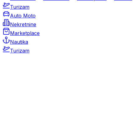
Turizam
Auto Moto
Nekretnine
Marketplace
Nautika
Turizam
Auto Moto
Rabljeni automobili
Novi automobili
Motocikli / motori
Gospodarska vozila
Rezervni dijelovi i oprema
Kamperi i kamp prikolice
Oldtimeri