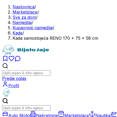
Naslovnica
/
Marketplace
/
Sve za dom
/
Namještaj
/
Kupaonski namještaj
/
Kade
/
Kada samostojeća RENO 170 x 75 x 58 cm
Predaj oglas
Profil
Auto Moto
Nekretnine
Marketplace
Nautika