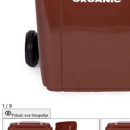
1
/
9
Prikaži sve fotografije