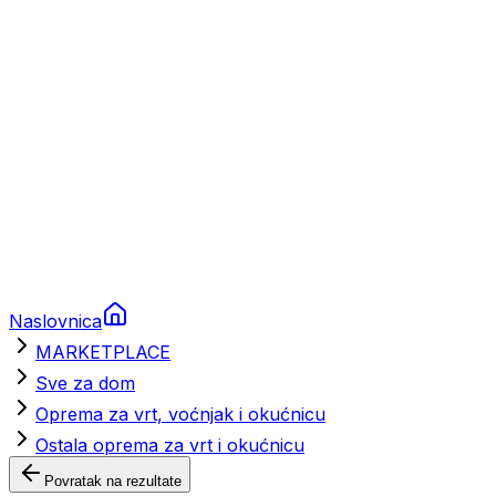
Brodski rezervni dijelovi
Nautička oprema
Brodski motori
Turizam
Apartmani
Sobe
Kuće za odmor
Aranžmani
Naslovnica
MARKETPLACE
Sve za dom
Oprema za vrt, voćnjak i okućnicu
Ostala oprema za vrt i okućnicu
Povratak na rezultate