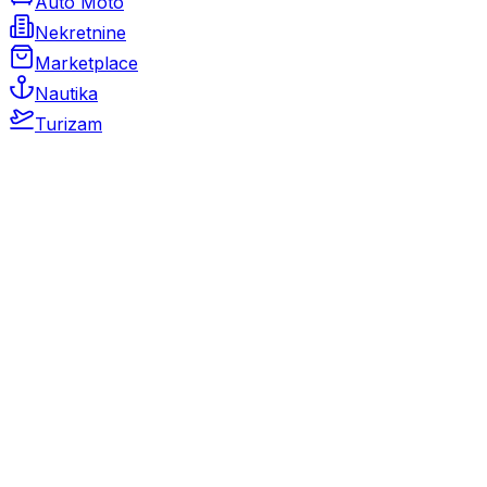
Auto Moto
Nekretnine
Marketplace
Nautika
Turizam
Auto Moto
Rabljeni automobili
Novi automobili
Motocikli / motori
Gospodarska vozila
Rezervni dijelovi i oprema
Kamperi i kamp prikolice
Oldtimeri
Karambolirani automobili