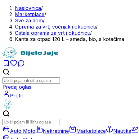
Naslovnica
/
Marketplace
/
Sve za dom
/
Oprema za vrt, voćnjak i okućnicu
/
Ostala oprema za vrt i okućnicu
/
Kanta za otpad 120 L – smeđa, bio, s kotačima
Predaj oglas
Profil
Auto Moto
Nekretnine
Marketplace
Nautika