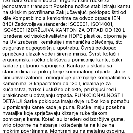
120 litara
Gumeni kotači i ergonomske ručke za
jednostavan transport
Posebne nožice stabiliziraju kantu
na skliskim površinama
Zaključavajući poklopac štiti od
kiše
Kompatibilno s kamionima za odvoz otpada (EN-
840)
Zadovoljava standarde: ISO9001, ISO14001,
ISO45001
IZDRŽLJIVA KANTON ZA OTPAD OD 120 L
Izrađena od visokokvalitetne HDPE plastike, otporna je
na UV zračenje, kemikalije i mehanička oštećenja, što
osigurava dugogodišnju upotrebu. Čvrsti poklopac
sprječava ulazak vode i širenje mirisa. Čvrsti kotači i
ergonomska ručka olakšavaju pomicanje kante, čak i
kada je potpuno napunjena. Kanta je u skladu sa
standardima za prikupljanje komunalnog otpada, što je
čini univerzalnom i omogućuje pražnjenje kompatibilno s
kamionima. S kapacitetom od 120 l, idealna je za
kućanstva, tvrtke i uslužne objekte, pružajući red i
praktičnost u odvajanju otpada.
FUNKCIONALNOST I
DETALJI
Šarke poklopca imaju dvije ručke koje pomažu
u pomicanju kante kada je puna. Ručke imaju posebne
hvataljke koje sprječavaju klizanje ruke tijekom
pomicanja kante.
Kotači su izrađeni od izdržljive gume,
vrlo otporne na habanje i oštećenja te ne klize na
mokrim površinama. Montirani su na metalnu osovinu,