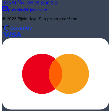
2018 511
+385 95 2018 512
podrska@bijelojaje.hr
© 2026 Bijelo Jaje. Sva prava pridržana.