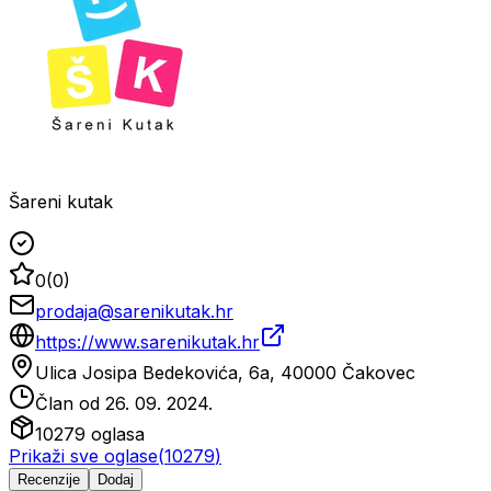
Šareni kutak
0
(
0
)
prodaja@sarenikutak.hr
https://www.sarenikutak.hr
Ulica Josipa Bedekovića, 6a, 40000 Čakovec
Član od
26. 09. 2024.
10279
oglasa
Prikaži sve oglase
(
10279
)
Recenzije
Dodaj