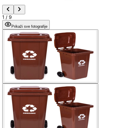
1
/
9
Prikaži sve fotografije