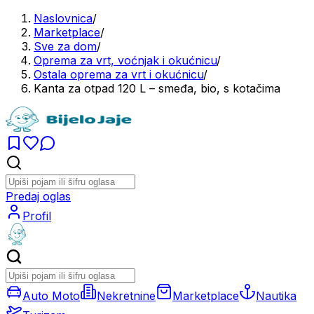
Naslovnica
/
Marketplace
/
Sve za dom
/
Oprema za vrt, voćnjak i okućnicu
/
Ostala oprema za vrt i okućnicu
/
Kanta za otpad 120 L – smeđa, bio, s kotačima
Predaj oglas
Profil
Auto Moto
Nekretnine
Marketplace
Nautika