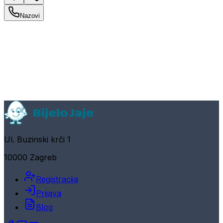
Nazovi
Ul. Buzinski krči 1
10000 Zagreb
Registracija
Prijava
Blog