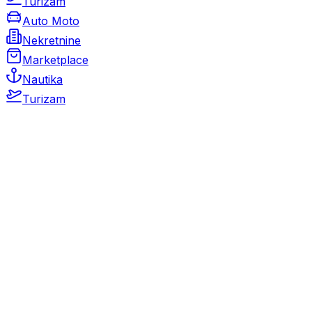
Turizam
Auto Moto
Nekretnine
Marketplace
Nautika
Turizam
Auto Moto
Rabljeni automobili
Novi automobili
Motocikli / motori
Gospodarska vozila
Rezervni dijelovi i oprema
Kamperi i kamp prikolice
Oldtimeri
Karambolirani automobili