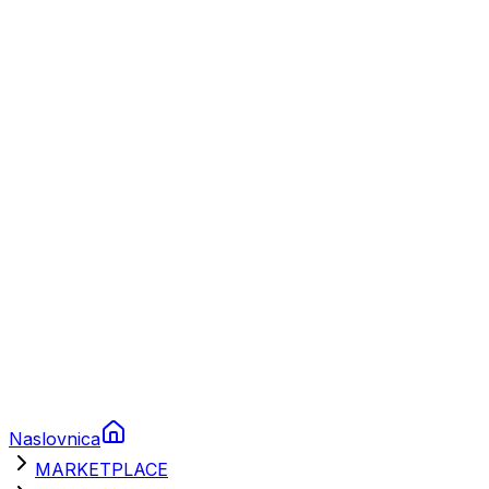
Plovila
Charter
Prikolice za plovila
Brodski rezervni dijelovi
Nautička oprema
Brodski motori
Turizam
Apartmani
Sobe
Kuće za odmor
Aranžmani
Naslovnica
MARKETPLACE