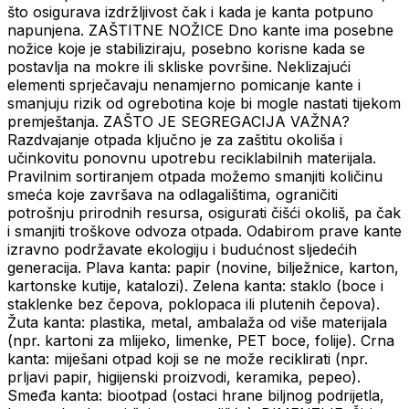
što osigurava izdržljivost čak i kada je kanta potpuno
napunjena.
ZAŠTITNE NOŽICE
Dno kante ima posebne
nožice koje je stabiliziraju, posebno korisne kada se
postavlja na mokre ili skliske površine. Neklizajući
elementi sprječavaju nenamjerno pomicanje kante i
smanjuju rizik od ogrebotina koje bi mogle nastati tijekom
premještanja.
ZAŠTO JE SEGREGACIJA VAŽNA?
Razdvajanje otpada ključno je za zaštitu okoliša i
učinkovitu ponovnu upotrebu reciklabilnih materijala.
Pravilnim sortiranjem otpada možemo smanjiti količinu
smeća koje završava na odlagalištima, ograničiti
potrošnju prirodnih resursa, osigurati čišći okoliš, pa čak
i smanjiti troškove odvoza otpada. Odabirom prave kante
izravno podržavate ekologiju i budućnost sljedećih
generacija.
Plava kanta: papir (novine, bilježnice, karton,
kartonske kutije, katalozi).
Zelena kanta: staklo (boce i
staklenke bez čepova, poklopaca ili plutenih čepova).
Žuta kanta: plastika, metal, ambalaža od više materijala
(npr. kartoni za mlijeko, limenke, PET boce, folije).
Crna
kanta: miješani otpad koji se ne može reciklirati (npr.
prljavi papir, higijenski proizvodi, keramika, pepeo).
Smeđa kanta: biootpad (ostaci hrane biljnog podrijetla,