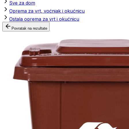
Sve za dom
Oprema za vrt, voćnjak i okućnicu
Ostala oprema za vrt i okućnicu
Povratak na rezultate