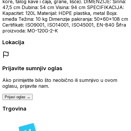
kore, talog kave i čaja, grane, lišće).
DIMENZIJE:
Širina:
47,5 cm
Dubina: 54 cm
Visina: 94 cm
SPECIFIKACIJA:
Kapacitet: 120L
Materijal: HDPE plastika, metal
Boja:
smeđa
Težina: 10 kg
Dimenzije pakiranja: 50x60x108 cm
Certifikati: ISO9001, ISO14001, ISO45001, EN-840
Šifra
proizvoda: MO-120G-2-K
Lokacija
Prijavite sumnjiv oglas
Ako primijetite bilo što neobično ili sumnjivo u ovom
oglasu, prijavite nam.
Prijavi oglas →
Trgovina