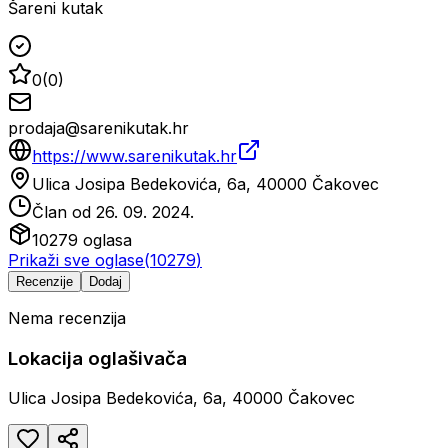
Šareni kutak
0
(
0
)
prodaja@sarenikutak.hr
https://www.sarenikutak.hr
Ulica Josipa Bedekovića, 6a, 40000 Čakovec
Član od
26. 09. 2024.
10279
oglasa
Prikaži sve oglase
(
10279
)
Recenzije
Dodaj
Nema recenzija
Lokacija oglašivača
Ulica Josipa Bedekovića, 6a, 40000 Čakovec