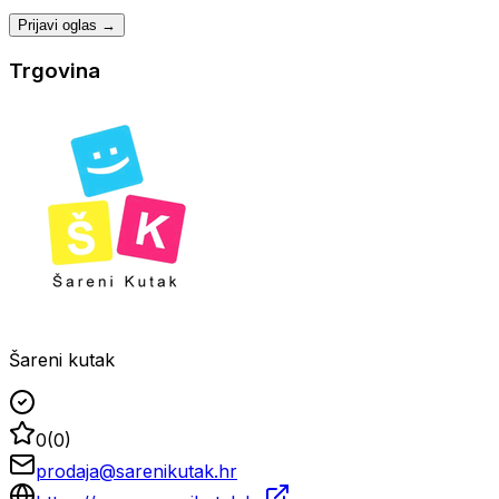
Prijavi oglas →
Trgovina
Šareni kutak
0
(
0
)
prodaja@sarenikutak.hr