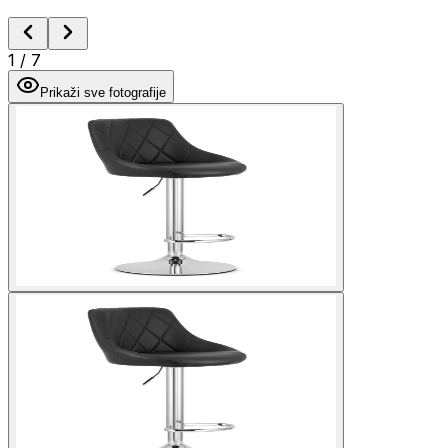
1
/
7
Prikaži sve fotografije