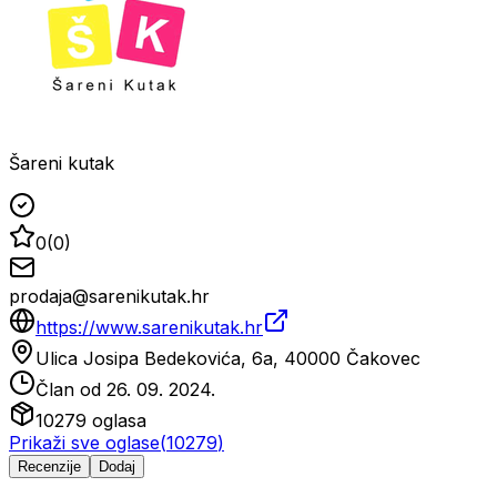
Šareni kutak
0
(
0
)
prodaja@sarenikutak.hr
https://www.sarenikutak.hr
Ulica Josipa Bedekovića, 6a, 40000 Čakovec
Član od
26. 09. 2024.
10279
oglasa
Prikaži sve oglase
(
10279
)
Recenzije
Dodaj