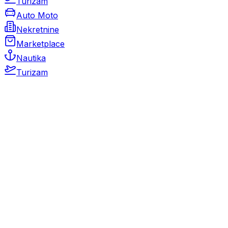
Turizam
Auto Moto
Nekretnine
Marketplace
Nautika
Turizam
Auto Moto
Rabljeni automobili
Novi automobili
Motocikli / motori
Gospodarska vozila
Rezervni dijelovi i oprema
Kamperi i kamp prikolice
Oldtimeri
Karambolirani automobili