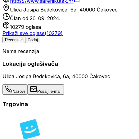
https://www.sarenikutak.hr
Ulica Josipa Bedekovića, 6a, 40000 Čakovec
Član od
26. 09. 2024.
10279
oglasa
Prikaži sve oglase
(
10279
)
Recenzije
Dodaj
Nema recenzija
Lokacija oglašivača
Ulica Josipa Bedekovića, 6a, 40000 Čakovec
Nazovi
Pošalji e-mail
Trgovina