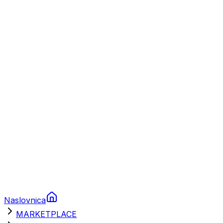
Plovila
Charter
Prikolice za plovila
Brodski rezervni dijelovi
Nautička oprema
Brodski motori
Turizam
Apartmani
Sobe
Kuće za odmor
Aranžmani
Naslovnica
MARKETPLACE