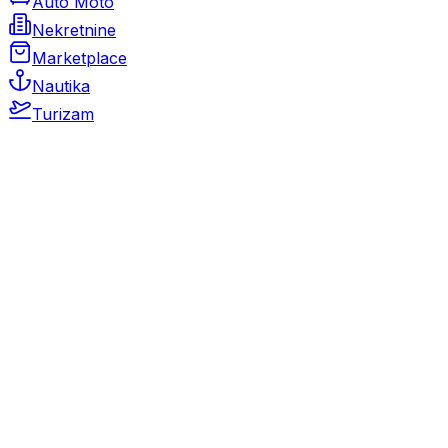
Auto Moto
Nekretnine
Marketplace
Nautika
Turizam
Auto Moto
Rabljeni automobili
Novi automobili
Motocikli / motori
Gospodarska vozila
Rezervni dijelovi i oprema
Kamperi i kamp prikolice
Oldtimeri
Karambolirani automobili