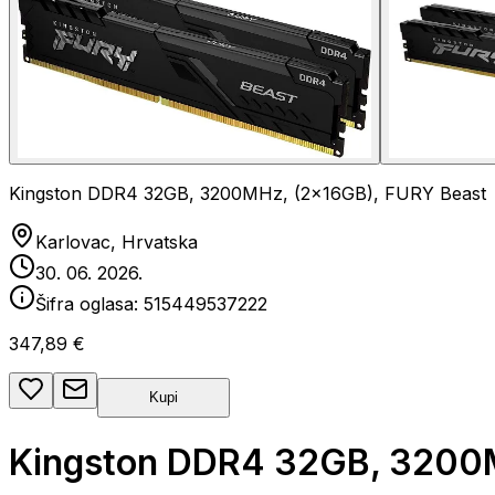
Kingston DDR4 32GB, 3200MHz, (2x16GB), FURY Beast
Karlovac, Hrvatska
30. 06. 2026.
Šifra oglasa:
515449537222
347,89 €
Kupi
Kingston DDR4 32GB, 3200M