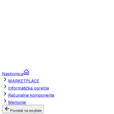
Brodski rezervni dijelovi
Nautička oprema
Brodski motori
Turizam
Apartmani
Sobe
Kuće za odmor
Aranžmani
Naslovnica
MARKETPLACE
Informatička oprema
Računalne komponente
Memorije
Povratak na rezultate