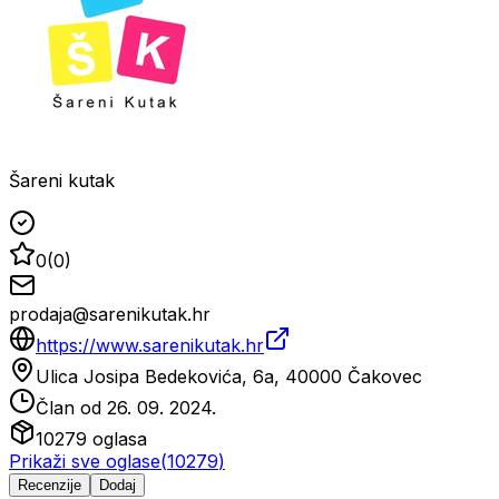
Šareni kutak
0
(
0
)
prodaja@sarenikutak.hr
https://www.sarenikutak.hr
Ulica Josipa Bedekovića, 6a, 40000 Čakovec
Član od
26. 09. 2024.
10279
oglasa
Prikaži sve oglase
(
10279
)
Recenzije
Dodaj