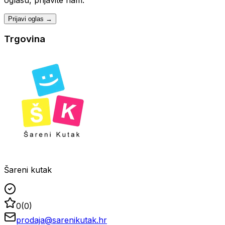
Prijavi oglas →
Trgovina
Šareni kutak
0
(
0
)
prodaja@sarenikutak.hr