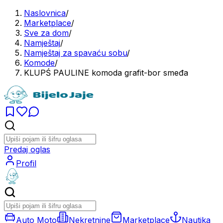
Naslovnica
/
Marketplace
/
Sve za dom
/
Namještaj
/
Namještaj za spavaću sobu
/
Komode
/
KLUPŚ PAULINE komoda grafit-bor smeđa
Predaj oglas
Profil
Auto Moto
Nekretnine
Marketplace
Nautika