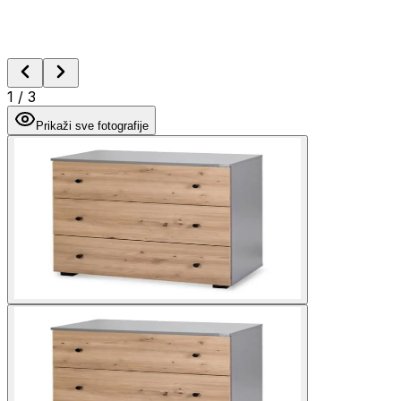
1
/
3
Prikaži sve fotografije