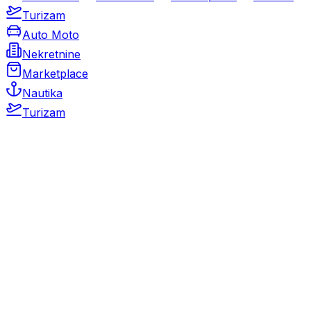
Turizam
Auto Moto
Nekretnine
Marketplace
Nautika
Turizam
Auto Moto
Rabljeni automobili
Novi automobili
Motocikli / motori
Gospodarska vozila
Rezervni dijelovi i oprema
Kamperi i kamp prikolice
Oldtimeri