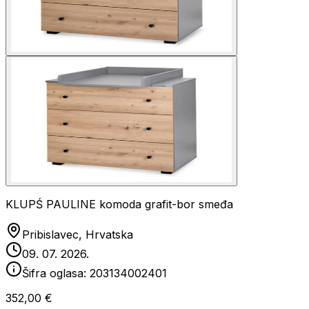
KLUPŚ PAULINE komoda grafit-bor smeđa
Pribislavec, Hrvatska
09. 07. 2026.
Šifra oglasa:
203134002401
352,00 €