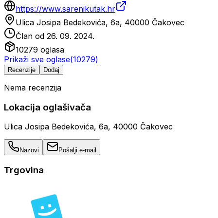
https://www.sarenikutak.hr
Ulica Josipa Bedekovića, 6a, 40000 Čakovec
Član od
26. 09. 2024.
10279
oglasa
Prikaži sve oglase
(
10279
)
Recenzije
Dodaj
Nema recenzija
Lokacija oglašivača
Ulica Josipa Bedekovića, 6a, 40000 Čakovec
Nazovi
Pošalji e-mail
Trgovina