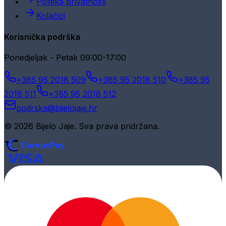
Politika privatnosti
Kolačići
Korisnička podrška
Ponedjeljak - Petak 09:00-17:00
+385 95 2018 509
+385 95 2018 510
+385 95
2018 511
+385 95 2018 512
podrska@bijelojaje.hr
© 2026 Bijelo Jaje. Sva prava pridržana.