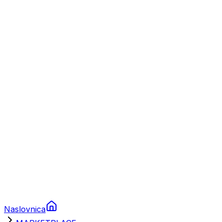
Nautika
Plovila
Charter
Prikolice za plovila
Brodski rezervni dijelovi
Nautička oprema
Brodski motori
Turizam
Apartmani
Sobe
Kuće za odmor
Aranžmani
Naslovnica