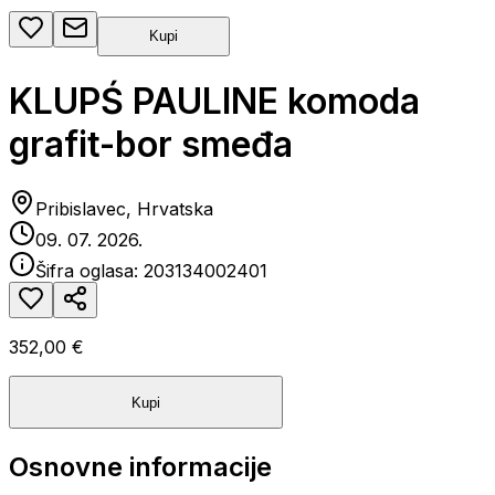
Kupi
KLUPŚ PAULINE komoda
grafit-bor smeđa
Pribislavec, Hrvatska
09. 07. 2026.
Šifra oglasa:
203134002401
352,00 €
Kupi
Osnovne informacije