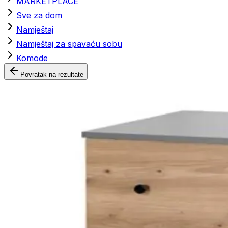
MARKETPLACE
Sve za dom
Namještaj
Namještaj za spavaću sobu
Komode
Povratak na rezultate