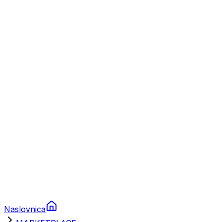
Nautika
Plovila
Charter
Prikolice za plovila
Brodski rezervni dijelovi
Nautička oprema
Brodski motori
Turizam
Apartmani
Sobe
Kuće za odmor
Aranžmani
Naslovnica