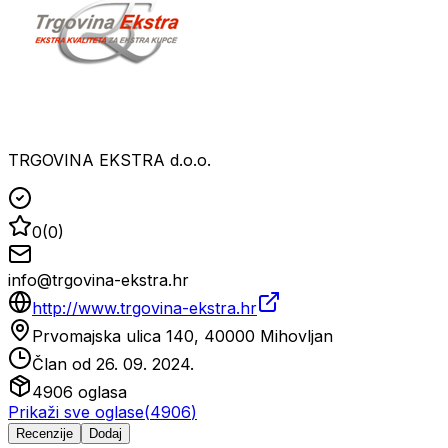
TRGOVINA EKSTRA d.o.o.
0
(
0
)
info@trgovina-ekstra.hr
http://www.trgovina-ekstra.hr
Prvomajska ulica 140, 40000 Mihovljan
Član od
26. 09. 2024.
4906
oglasa
Prikaži sve oglase
(
4906
)
Recenzije
Dodaj