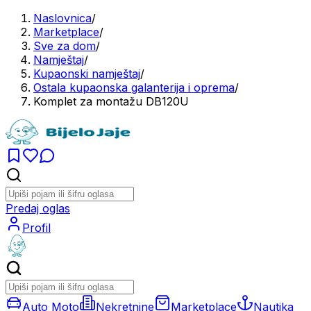
Naslovnica
/
Marketplace
/
Sve za dom
/
Namještaj
/
Kupaonski namještaj
/
Ostala kupaonska galanterija i oprema
/
Komplet za montažu DB120U
Predaj oglas
Profil
Auto Moto
Nekretnine
Marketplace
Nautika