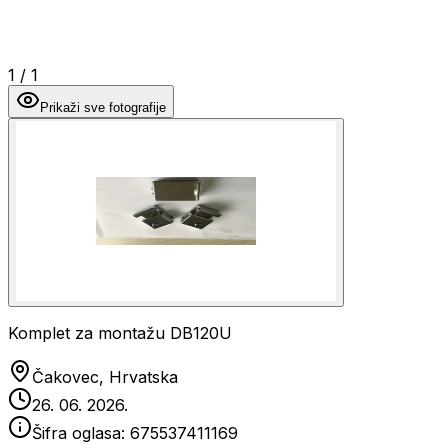
1
/
1
Prikaži sve fotografije
Komplet za montažu DB120U
Čakovec, Hrvatska
26. 06. 2026.
Šifra oglasa:
675537411169