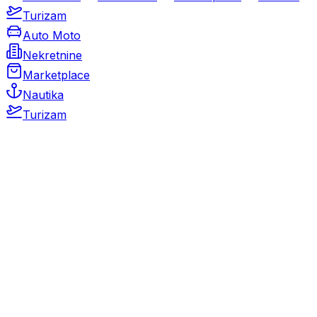
Turizam
Auto Moto
Nekretnine
Marketplace
Nautika
Turizam
Auto Moto
Rabljeni automobili
Novi automobili
Motocikli / motori
Gospodarska vozila
Rezervni dijelovi i oprema
Kamperi i kamp prikolice
Oldtimeri