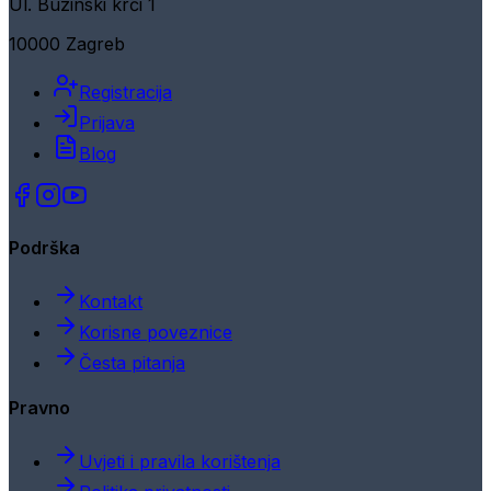
Ul. Buzinski krči 1
10000 Zagreb
Registracija
Prijava
Blog
Podrška
Kontakt
Korisne poveznice
Česta pitanja
Pravno
Uvjeti i pravila korištenja