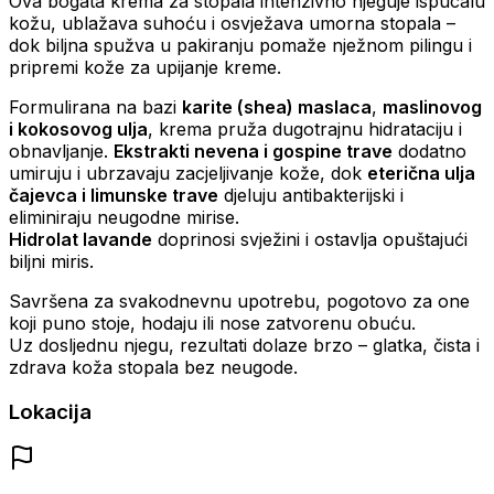
Ova bogata krema za stopala intenzivno njeguje ispucalu
kožu, ublažava suhoću i osvježava umorna stopala –
dok biljna spužva u pakiranju pomaže nježnom pilingu i
pripremi kože za upijanje kreme.
Formulirana na bazi
karite (shea) maslaca
,
maslinovog
i kokosovog ulja
, krema pruža dugotrajnu hidrataciju i
obnavljanje.
Ekstrakti nevena i gospine trave
dodatno
umiruju i ubrzavaju zacjeljivanje kože, dok
eterična ulja
čajevca i limunske trave
djeluju antibakterijski i
eliminiraju neugodne mirise.
Hidrolat lavande
doprinosi svježini i ostavlja opuštajući
biljni miris.
Savršena za svakodnevnu upotrebu, pogotovo za one
koji puno stoje, hodaju ili nose zatvorenu obuću.
Uz dosljednu njegu, rezultati dolaze brzo – glatka, čista i
zdrava koža stopala bez neugode.
Lokacija