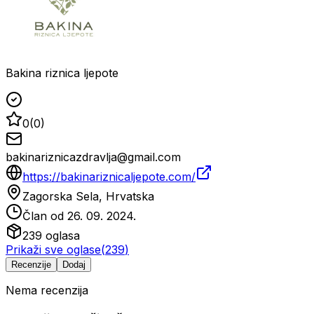
Bakina riznica ljepote
0
(
0
)
bakinariznicazdravlja@gmail.com
https://bakinariznicaljepote.com/
Zagorska Sela, Hrvatska
Član od
26. 09. 2024.
239
oglasa
Prikaži sve oglase
(
239
)
Recenzije
Dodaj
Nema recenzija