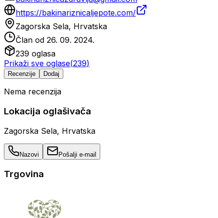
https://bakinariznicaljepote.com/
Zagorska Sela, Hrvatska
Član od
26. 09. 2024.
239
oglasa
Prikaži sve oglase
(
239
)
Recenzije
Dodaj
Nema recenzija
Lokacija oglašivača
Zagorska Sela, Hrvatska
Nazovi
Pošalji e-mail
Trgovina