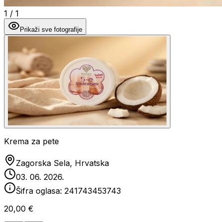
1
/
1
Prikaži sve fotografije
Krema za pete
Zagorska Sela, Hrvatska
03. 06. 2026.
Šifra oglasa:
241743453743
20,00 €