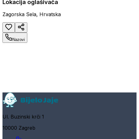
Lokacija oglašivača
Zagorska Sela, Hrvatska
Nazovi
Ul. Buzinski krči 1
10000 Zagreb