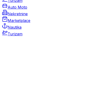
Turizam
Auto Moto
Nekretnine
Marketplace
Nautika
Turizam
Auto Moto
Rabljeni automobili
Novi automobili
Motocikli / motori
Gospodarska vozila
Rezervni dijelovi i oprema
Kamperi i kamp prikolice
Oldtimeri
Karambolirani automobili