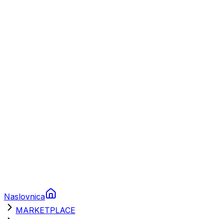
Plovila
Charter
Prikolice za plovila
Brodski rezervni dijelovi
Nautička oprema
Brodski motori
Turizam
Apartmani
Sobe
Kuće za odmor
Aranžmani
Naslovnica
MARKETPLACE