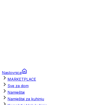
Brodski rezervni dijelovi
Nautička oprema
Brodski motori
Turizam
Apartmani
Sobe
Kuće za odmor
Aranžmani
Naslovnica
MARKETPLACE
Sve za dom
Namještaj
Namještaj za kuhinju