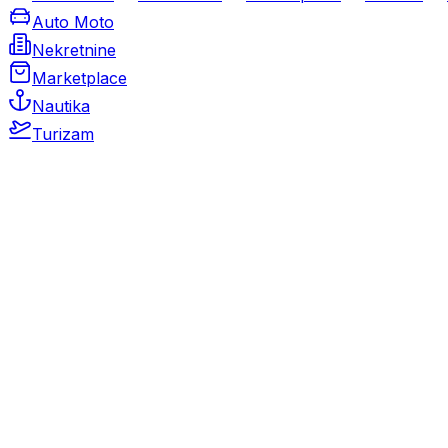
Auto Moto
Nekretnine
Marketplace
Nautika
Turizam
Auto Moto
Rabljeni automobili
Novi automobili
Motocikli / motori
Gospodarska vozila
Rezervni dijelovi i oprema
Kamperi i kamp prikolice
Oldtimeri
Karambolirani automobili