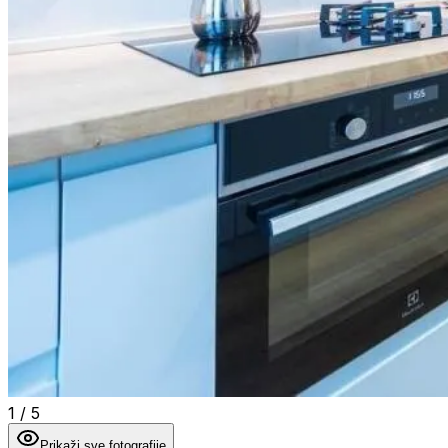
1
/
5
Prikaži sve fotografije