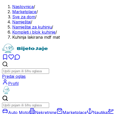
Naslovnica
/
Marketplace
/
Sve za dom
/
Namještaj
/
Namještaj za kuhinju
/
Kompleti i blok kuhinje
/
Kuhinja lakirana mdf mat
Predaj oglas
Profil
Auto Moto
Nekretnine
Marketplace
Nautika