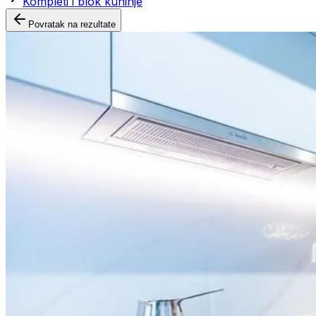
Kompleti i blok kuhinje
Povratak na rezultate