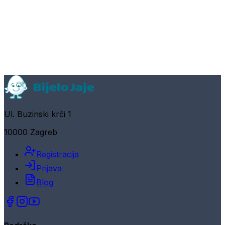
Ul. Buzinski krči 1
10000 Zagreb
Registracija
Prijava
Blog