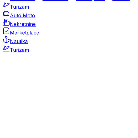
Turizam
Auto Moto
Nekretnine
Marketplace
Nautika
Turizam
Auto Moto
Rabljeni automobili
Novi automobili
Motocikli / motori
Gospodarska vozila
Rezervni dijelovi i oprema
Kamperi i kamp prikolice
Oldtimeri