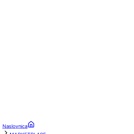
Nautika
Plovila
Charter
Prikolice za plovila
Brodski rezervni dijelovi
Nautička oprema
Brodski motori
Turizam
Apartmani
Sobe
Kuće za odmor
Aranžmani
Naslovnica