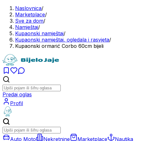
Naslovnica
/
Marketplace
/
Sve za dom
/
Namještaj
/
Kupaonski namještaj
/
Kupaonski namještaj, ogledala i rasvjeta
/
Kupaonski ormarić Corbo 60cm bijeli
Predaj oglas
Profil
Auto Moto
Nekretnine
Marketplace
Nautika