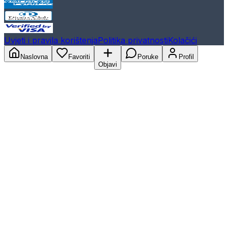
Uvjeti i pravila korištenja
Politika privatnosti
Kolačići
Naslovna
Favoriti
Poruke
Profil
Objavi