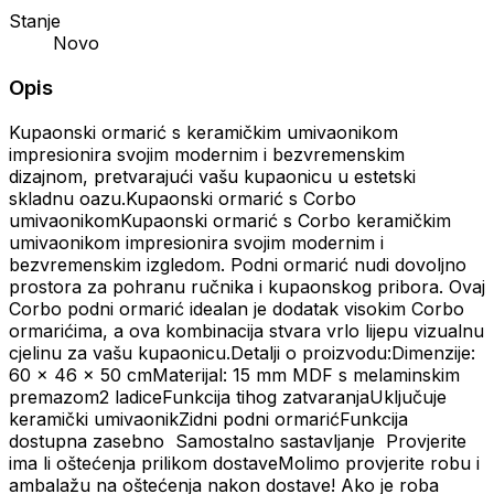
Stanje
Novo
Opis
Kupaonski ormarić s keramičkim umivaonikom
impresionira svojim modernim i bezvremenskim
dizajnom, pretvarajući vašu kupaonicu u estetski
skladnu oazu.Kupaonski ormarić s Corbo
umivaonikomKupaonski ormarić s Corbo keramičkim
umivaonikom impresionira svojim modernim i
bezvremenskim izgledom. Podni ormarić nudi dovoljno
prostora za pohranu ručnika i kupaonskog pribora. Ovaj
Corbo podni ormarić idealan je dodatak visokim Corbo
ormarićima, a ova kombinacija stvara vrlo lijepu vizualnu
cjelinu za vašu kupaonicu.Detalji o proizvodu:Dimenzije:
60 x 46 x 50 cmMaterijal: 15 mm MDF s melaminskim
premazom2 ladiceFunkcija tihog zatvaranjaUključuje
keramički umivaonikZidni podni ormarićFunkcija
dostupna zasebno Samostalno sastavljanje Provjerite
ima li oštećenja prilikom dostaveMolimo provjerite robu i
ambalažu na oštećenja nakon dostave! Ako je roba