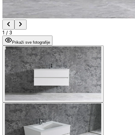
1
/
3
Prikaži sve fotografije