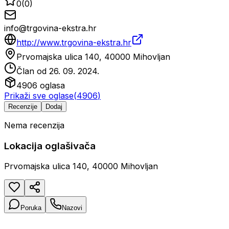
0
(
0
)
info@trgovina-ekstra.hr
http://www.trgovina-ekstra.hr
Prvomajska ulica 140, 40000 Mihovljan
Član od
26. 09. 2024.
4906
oglasa
Prikaži sve oglase
(
4906
)
Recenzije
Dodaj
Nema recenzija
Lokacija oglašivača
Prvomajska ulica 140, 40000 Mihovljan
Poruka
Nazovi