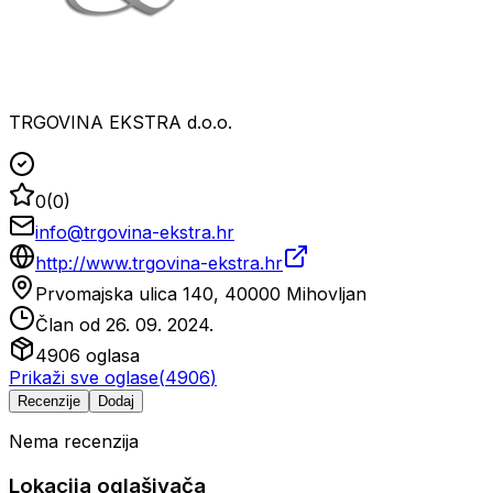
TRGOVINA EKSTRA d.o.o.
0
(
0
)
info@trgovina-ekstra.hr
http://www.trgovina-ekstra.hr
Prvomajska ulica 140, 40000 Mihovljan
Član od
26. 09. 2024.
4906
oglasa
Prikaži sve oglase
(
4906
)
Recenzije
Dodaj
Nema recenzija
Lokacija oglašivača